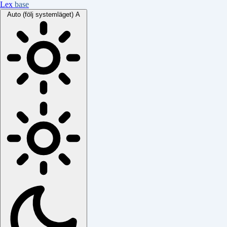
Lex
base
Auto (följ systemläget)
A