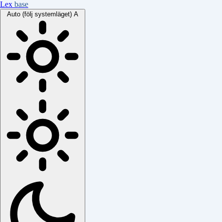
Lex
base
Auto (följ systemläget)
A