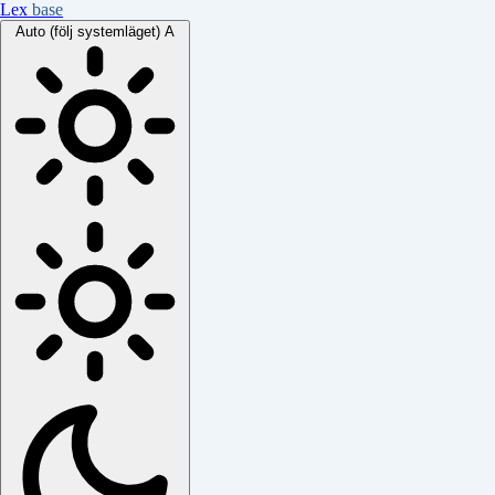
Lex
base
Auto (följ systemläget)
A