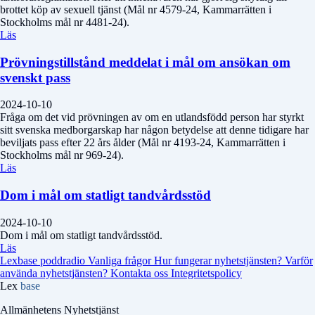
brottet köp av sexuell tjänst (Mål nr 4579-24, Kammarrätten i
Stockholms mål nr 4481-24).
Läs
Prövningstillstånd meddelat i mål om ansökan om
svenskt pass
2024-10-10
Fråga om det vid prövningen av om en utlandsfödd person har styrkt
sitt svenska medborgarskap har någon betydelse att denne tidigare har
beviljats pass efter 22 års ålder (Mål nr 4193-24, Kammarrätten i
Stockholms mål nr 969-24).
Läs
Dom i mål om statligt tandvårdsstöd
2024-10-10
Dom i mål om statligt tandvårdsstöd.
Läs
Lexbase poddradio
Vanliga frågor
Hur fungerar nyhetstjänsten?
Varför
använda nyhetstjänsten?
Kontakta oss
Integritetspolicy
Lex
base
Allmänhetens Nyhetstjänst