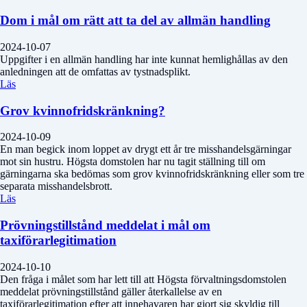
Dom i mål om rätt att ta del av allmän handling
2024-10-07
Uppgifter i en allmän handling har inte kunnat hemlighållas av den
anledningen att de omfattas av tystnadsplikt.
Läs
Grov kvinnofridskränkning?
2024-10-09
En man begick inom loppet av drygt ett år tre misshandelsgärningar
mot sin hustru. Högsta domstolen har nu tagit ställning till om
gärningarna ska bedömas som grov kvinnofridskränkning eller som tre
separata misshandelsbrott.
Läs
Prövningstillstånd meddelat i mål om
taxiförarlegitimation
2024-10-10
Den fråga i målet som har lett till att Högsta förvaltningsdomstolen
meddelat prövningstillstånd gäller återkallelse av en
taxiförarlegitimation efter att innehavaren har gjort sig skyldig till