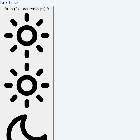
Lex
base
Auto (följ systemläget)
A