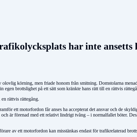
fikolycksplats har inte ansetts k
rov olovlig körning, men friade honom från smitning. Domstolarna menade
sin egen brottslighet på ett sätt som kränkte hans rätt till en rättvis rät
 en rättvis rättegång.
mför ett motorfordon får anses ha accepterat det ansvar och de skyldighe
h är förenad med ett relativt lindrigt tvång – i normalfallet böter. De
 förare av ett motorfordon kan misstänkas endast för trafikrelaterad brot