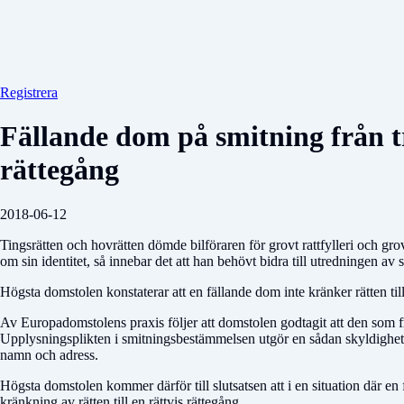
Registrera
Fällande dom på smitning från tra
rättegång
2018-06-12
Tingsrätten och hovrätten dömde bilföraren för grovt rattfylleri och g
om sin identitet, så innebar det att han behövt bidra till utredningen av 
Högsta domstolen konstaterar att en fällande dom inte kränker rätten till
Av Europadomstolens praxis följer att domstolen godtagit att den som fra
Upplysningsplikten i smitningsbestämmelsen utgör en sådan skyldighet oc
namn och adress.
Högsta domstolen kommer därför till slutsatsen att i en situation där en
kränkning av rätten till en rättvis rättegång.