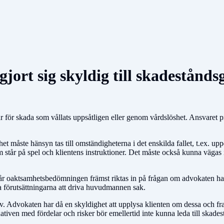
jort sig skyldig till skadestånd
ar för skada som vållats uppsåtligen eller genom vårdslöshet. Ansvaret 
åste hänsyn tas till omständigheterna i det enskilda fallet, t.ex. uppd
som står på spel och klientens instruktioner. Det måste också kunna väga
r oaktsamhetsbedömningen främst riktas in på frågan om advokaten har va
la förutsättningarna att driva huvudmannen sak.
v. Advokaten har då en skyldighet att upplysa klienten om dessa och fra
ativen med fördelar och risker bör emellertid inte kunna leda till skade