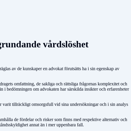
sgrundande vårdslöshet
präglas av de kunskaper en advokat förutsätts ha i sin egenskap av
ragets omfattning, de sakliga och rättsliga frågornas komplexitet och
s in i bedömningen om advokaten har särskilda insikter och erfarenheter
rit tillräckligt omsorgsfull vid sina undersökningar och i sin analys
mhålla de fördelar och risker som finns med respektive alternativ och
ståndsskyldighet annat än i mer uppenbara fall.