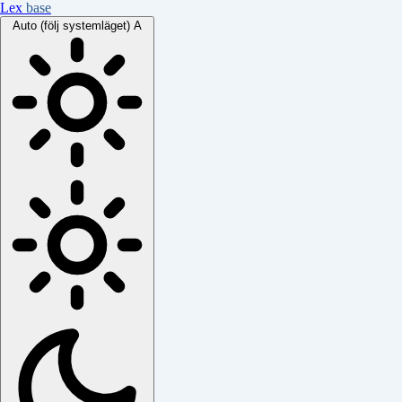
Lex
base
Auto (följ systemläget)
A