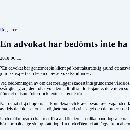
Registrera
En advokat har bedömts inte ha g
2018-06-13
?En advokat bär gentemot sin klient på kontraktsrättslig grund ett ansv
juridisk expert och ledamot av advokatsamfundet.
Vid bedömningen av om det föreligger skadeståndsgrundande vårdslöshet m
svårighetsgrad, den tid advokaten haft till sitt förfogande, de värden 
från det rättsområde som klientens ärende rör.
När de rättsliga frågorna är komplexa och kräver svåra överväganden få
av dels de faktiska omständigheterna, dels rättsläget och de processuel
Undersökningarna kan medföra att klienten har olika handlingsalternati
bör normalt ange sin uppfattning. En underlåtenhet att lägga fram altern