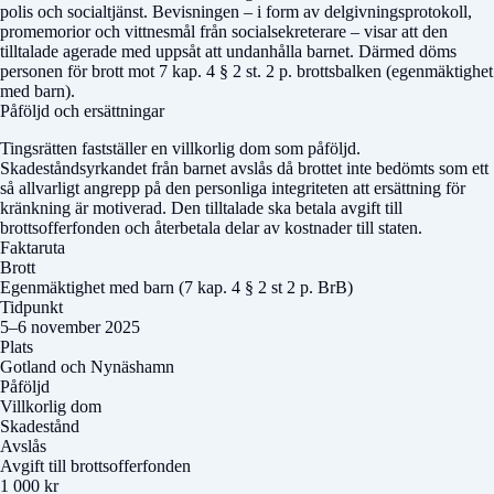
polis och socialtjänst. Bevisningen – i form av delgivningsprotokoll,
promemorior och vittnesmål från socialsekreterare – visar att den
tilltalade agerade med uppsåt att undanhålla barnet. Därmed döms
personen för brott mot 7 kap. 4 § 2 st. 2 p. brottsbalken (egenmäktighet
med barn).
Påföljd och ersättningar
Tingsrätten fastställer en villkorlig dom som påföljd.
Skadeståndsyrkandet från barnet avslås då brottet inte bedömts som ett
så allvarligt angrepp på den personliga integriteten att ersättning för
kränkning är motiverad. Den tilltalade ska betala avgift till
brottsofferfonden och återbetala delar av kostnader till staten.
Faktaruta
Brott
Egenmäktighet med barn (7 kap. 4 § 2 st 2 p. BrB)
Tidpunkt
5–6 november 2025
Plats
Gotland och Nynäshamn
Påföljd
Villkorlig dom
Skadestånd
Avslås
Avgift till brottsofferfonden
1 000 kr