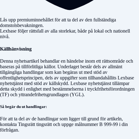
Lås upp premiuminnehållet för att ta del av den fullständiga
domstolsbevakningen.
Lexbase följer rättsfall av alla storlekar, både på lokal och nationell
nivå.
Källhänvisning
Denna nyhetsartikel behandlar en händelse inom ett rättsområde och
baseras på tillförlitliga källor. Underlaget består dels av allmänt
tillgängliga handlingar som kan begäras ut med stöd av
offentlighetsprincipen, dels av uppgifter som tillhandahållits Lexbase
nyhetstjänst med stöd av källskydd. Lexbase nyhetstjänst tillämpar
detta skydd i enlighet med bestämmelserna i tryckfrihetsförordningen
(TF) och yttrandefrihetsgrundlagen (YGL).
Så begär du ut handlingar:
För att ta del av de handlingar som ligger till grund för artikeln,
kontakta
Tingsrätt tingsrätt
och uppge målnummer
B 999-99
i din
förfrågan.