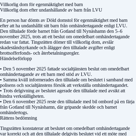
Villkorlig dom för egenmäktighet med barn
Villkorlig dom efter undanhållande av barn från LVU
En person har dömts av
Döld domstol
för egenmäktighet med barn
efter att ha undanhållit sitt barn från omhändertagande enligt LVU.
Den tilltalade förde barnet från Gotland till Nynäshamn den 5–6
november 2025, trots att ett beslut om omedelbart omhändertagande
redan var fattat. Tingsrätten dömer till villkorlig dom, avslår
skadeståndsyrkande och ålägger den tilltalade avgifter enligt
brottsofferfonds- och återbetalningsregler.
Händelseförlopp
• Den 5 november 2025 fattade socialtjänsten beslut om omedelbart
omhändertagande av ett barn med stöd av LVU.
• Samma kväll informerades den tilltalade om beslutet i samband med
polisens och socialtjänstens försök att verkställa omhändertagandet.
• Trots delgivning av beslutet agerade den tilltalade med avsikt att
hindra verkställigheten.
• Den 6 november 2025 reste den tilltalade med bil ombord på en färja
från Gotland till Nynäshamn, där gripande skedde och barnet
omhändertogs.
Rättens bedömning
Tingsrätten konstaterar att beslutet om omedelbart omhändertagande
var korrekt och att den tilltalade delgivits beslutet vid ett möte med