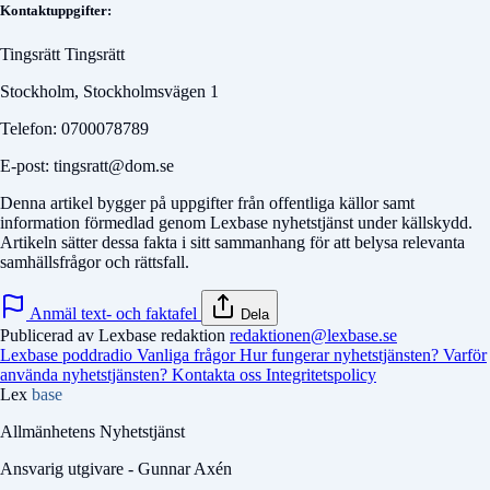
Kontaktuppgifter:
Tingsrätt Tingsrätt
Stockholm, Stockholmsvägen 1
Telefon: 0700078789
E-post: tingsratt@dom.se
Denna artikel bygger på uppgifter från offentliga källor samt
information förmedlad genom Lexbase nyhetstjänst under källskydd.
Artikeln sätter dessa fakta i sitt sammanhang för att belysa relevanta
samhällsfrågor och rättsfall.
Anmäl text- och faktafel
Dela
Publicerad av Lexbase redaktion
redaktionen@lexbase.se
Lexbase poddradio
Vanliga frågor
Hur fungerar nyhetstjänsten?
Varför
använda nyhetstjänsten?
Kontakta oss
Integritetspolicy
Lex
base
Allmänhetens Nyhetstjänst
Ansvarig utgivare - Gunnar Axén