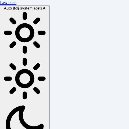
Lex
base
Auto (följ systemläget)
A