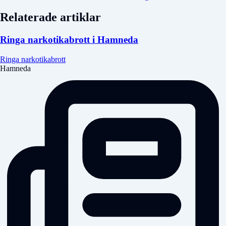
Relaterade artiklar
Ringa narkotikabrott i Hamneda
Ringa narkotikabrott
Hamneda