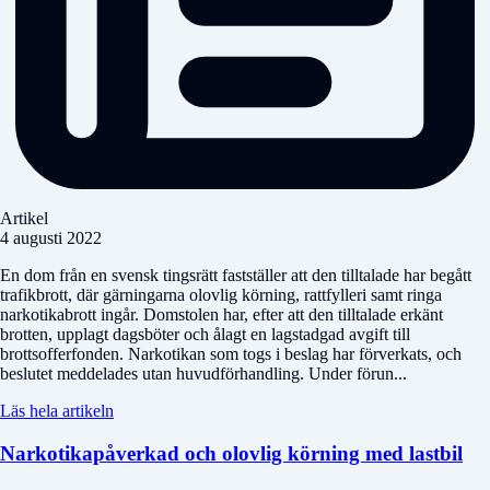
Artikel
4 augusti 2022
En dom från en svensk tingsrätt fastställer att den tilltalade har begått
trafikbrott, där gärningarna olovlig körning, rattfylleri samt ringa
narkotikabrott ingår. Domstolen har, efter att den tilltalade erkänt
brotten, upplagt dagsböter och ålagt en lagstadgad avgift till
brottsofferfonden. Narkotikan som togs i beslag har förverkats, och
beslutet meddelades utan huvudförhandling. Under förun...
Läs hela artikeln
Narkotikapåverkad och olovlig körning med lastbil