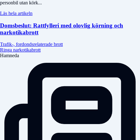
personbil utan körk...
Läs hela artikeln
Domsbeslut: Rattfylleri med olovlig körning och
narkotikabrott
Trafik-, fordondsrelaterade brott
Ringa narkotikabrott
Hamneda