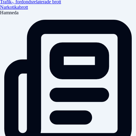
Trafik-, fordondsrelaterade brott
Narkotikabrott
Hamneda