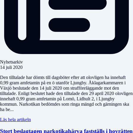
Nyhetsarkiv
14 juli 2020
Den tilltalade har dömts till dagsböter efter att olovligen ha innehaft
0,99 gram amfetamin på en ö utanför Ljungby. Åklagarkammaren i
Växjö beslutade den 14 juli 2020 om strafföreläggande mot den
tilltalade. Enligt beslutet hade den tilltalade den 29 april 2020 olovligen
innehaft 0,99 gram amfetamin på Lomö, Lidhult 2, i Ljungby
kommun. Narkotikan bedömdes som ringa mängd och gärningen ska
ha be...
Läs hela artikeln
Stort beslagtagen narkotikahärva fastställs i hovrätten