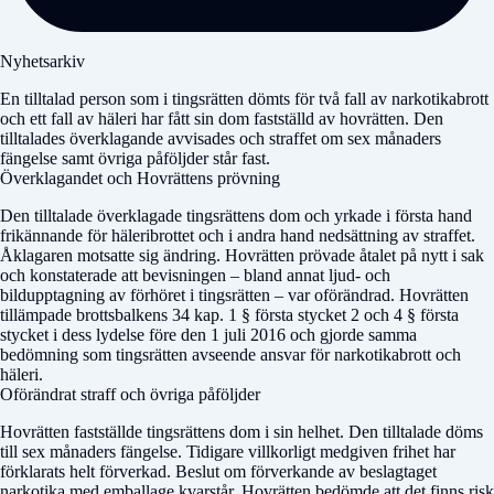
Nyhetsarkiv
En tilltalad person som i tingsrätten dömts för två fall av narkotikabrott
och ett fall av häleri har fått sin dom fastställd av hovrätten. Den
tilltalades överklagande avvisades och straffet om sex månaders
fängelse samt övriga påföljder står fast.
Överklagandet och Hovrättens prövning
Den tilltalade överklagade tingsrättens dom och yrkade i första hand
frikännande för häleribrottet och i andra hand nedsättning av straffet.
Åklagaren motsatte sig ändring. Hovrätten prövade åtalet på nytt i sak
och konstaterade att bevisningen – bland annat ljud- och
bildupptagning av förhöret i tingsrätten – var oförändrad. Hovrätten
tillämpade brottsbalkens 34 kap. 1 § första stycket 2 och 4 § första
stycket i dess lydelse före den 1 juli 2016 och gjorde samma
bedömning som tingsrätten avseende ansvar för narkotikabrott och
häleri.
Oförändrat straff och övriga påföljder
Hovrätten fastställde tingsrättens dom i sin helhet. Den tilltalade döms
till sex månaders fängelse. Tidigare villkorligt medgiven frihet har
förklarats helt förverkad. Beslut om förverkande av beslagtaget
narkotika med emballage kvarstår. Hovrätten bedömde att det finns risk