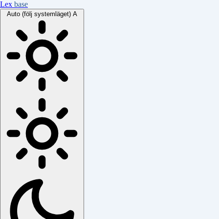
Lex
base
Auto (följ systemläget)
A