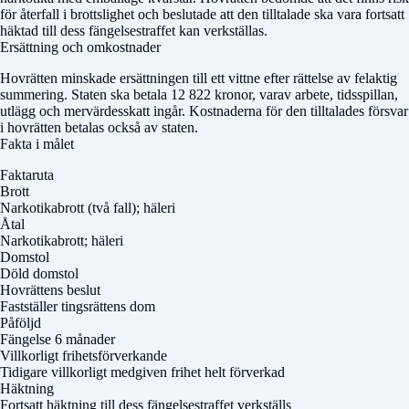
för återfall i brottslighet och beslutade att den tilltalade ska vara fortsatt
häktad till dess fängelsestraffet kan verkställas.
Ersättning och omkostnader
Hovrätten minskade ersättningen till ett vittne efter rättelse av felaktig
summering. Staten ska betala 12 822 kronor, varav arbete, tidsspillan,
utlägg och mervärdesskatt ingår. Kostnaderna för den tilltalades försvar
i hovrätten betalas också av staten.
Fakta i målet
Faktaruta
Brott
Narkotikabrott (två fall); häleri
Åtal
Narkotikabrott; häleri
Domstol
Döld domstol
Hovrättens beslut
Fastställer tingsrättens dom
Påföljd
Fängelse 6 månader
Villkorligt frihetsförverkande
Tidigare villkorligt medgiven frihet helt förverkad
Häktning
Fortsatt häktning till dess fängelsestraffet verkställs