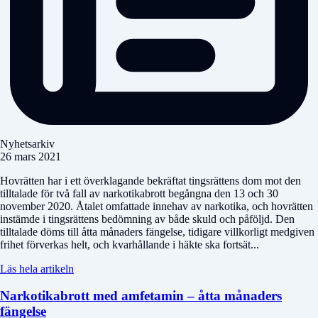
Nyhetsarkiv
26 mars 2021
Hovrätten har i ett överklagande bekräftat tingsrättens dom mot den
tilltalade för två fall av narkotikabrott begångna den 13 och 30
november 2020. Åtalet omfattade innehav av narkotika, och hovrätten
instämde i tingsrättens bedömning av både skuld och påföljd. Den
tilltalade döms till åtta månaders fängelse, tidigare villkorligt medgiven
frihet förverkas helt, och kvarhållande i häkte ska fortsät...
Läs hela artikeln
Narkotikabrott med amfetamin – åtta månaders
fängelse