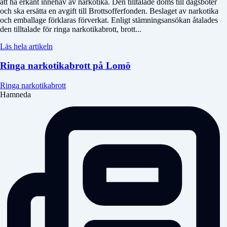
att ha erkänt innehav av narkotika. Den tilltalade döms till dagsböter
och ska ersätta en avgift till Brottsofferfonden. Beslaget av narkotika
och emballage förklaras förverkat. Enligt stämningsansökan åtalades
den tilltalade för ringa narkotikabrott, brott...
Läs hela artikeln
Ringa narkotikabrott på Lomö
Ringa narkotikabrott
Hamneda