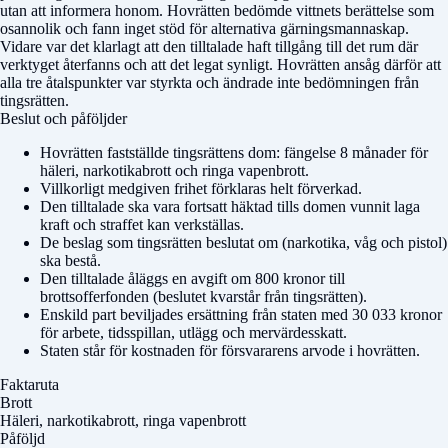
utan att informera honom. Hovrätten bedömde vittnets berättelse som
osannolik och fann inget stöd för alternativa gärningsmannaskap.
Vidare var det klarlagt att den tilltalade haft tillgång till det rum där
verktyget återfanns och att det legat synligt. Hovrätten ansåg därför att
alla tre åtalspunkter var styrkta och ändrade inte bedömningen från
tingsrätten.
Beslut och påföljder
Hovrätten fastställde tingsrättens dom: fängelse 8 månader för
häleri, narkotikabrott och ringa vapenbrott.
Villkorligt medgiven frihet förklaras helt förverkad.
Den tilltalade ska vara fortsatt häktad tills domen vunnit laga
kraft och straffet kan verkställas.
De beslag som tingsrätten beslutat om (narkotika, våg och pistol)
ska bestå.
Den tilltalade åläggs en avgift om 800 kronor till
brottsofferfonden (beslutet kvarstår från tingsrätten).
Enskild part beviljades ersättning från staten med 30 033 kronor
för arbete, tidsspillan, utlägg och mervärdesskatt.
Staten står för kostnaden för försvararens arvode i hovrätten.
Faktaruta
Brott
Häleri, narkotikabrott, ringa vapenbrott
Påföljd