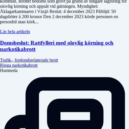
kommun. Brottet bedöms som grovt på grund av tidigare lagföring för
olovlig körning och uppsåt vid gärningen. Myndighet:
Åklagarkammaren i Växjö Beslut: 4 december 2023 Påföljd: 50
dagsböter à 200 kronor Den 2 december 2023 körde personen en
personbil utan körk...
Läs hela artikeln
Domsbeslut: Rattfylleri med olovlig körning och
narkotikabrott
Trafik-, fordondsrelaterade brott
Ringa narkotikabrott
Hamneda