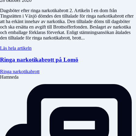
28 oktober 2020
Dagsböter efter ringa narkotikabrott 2. Artikeln I en dom från
Tingsrätten i Växjö dömdes den tilltalade för ringa narkotikabrott efter
att ha erkänt innehav av narkotika. Den tilltalade döms till dagsböter
och ska ersätta en avgift till Brottsofferfonden. Beslaget av narkotika
och emballage förklaras förverkat. Enligt stämningsansökan åtalades
den tilltalade för ringa narkotikabrott, brott...
Läs hela artikeln
Ringa narkotikabrott på Lomö
Ringa narkotikabrott
Hamneda