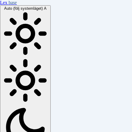
Lex
base
Auto (följ systemläget)
A