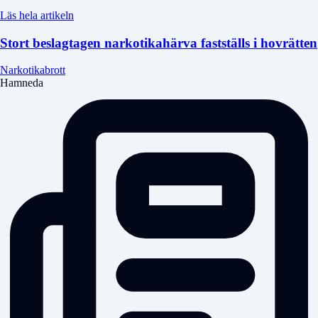
Läs hela artikeln
Stort beslagtagen narkotikahärva fastställs i hovrätten
Narkotikabrott
Hamneda