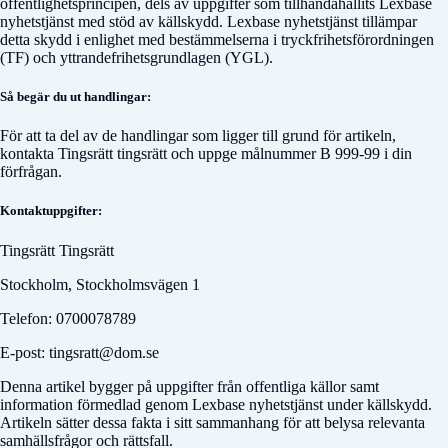
offentlighetsprincipen, dels av uppgifter som tillhandahållits Lexbase
nyhetstjänst med stöd av källskydd. Lexbase nyhetstjänst tillämpar
detta skydd i enlighet med bestämmelserna i tryckfrihetsförordningen
(TF) och yttrandefrihetsgrundlagen (YGL).
Så begär du ut handlingar:
För att ta del av de handlingar som ligger till grund för artikeln,
kontakta
Tingsrätt tingsrätt
och uppge målnummer
B 999-99
i din
förfrågan.
Kontaktuppgifter:
Tingsrätt Tingsrätt
Stockholm, Stockholmsvägen 1
Telefon: 0700078789
E-post: tingsratt@dom.se
Denna artikel bygger på uppgifter från offentliga källor samt
information förmedlad genom Lexbase nyhetstjänst under källskydd.
Artikeln sätter dessa fakta i sitt sammanhang för att belysa relevanta
samhällsfrågor och rättsfall.