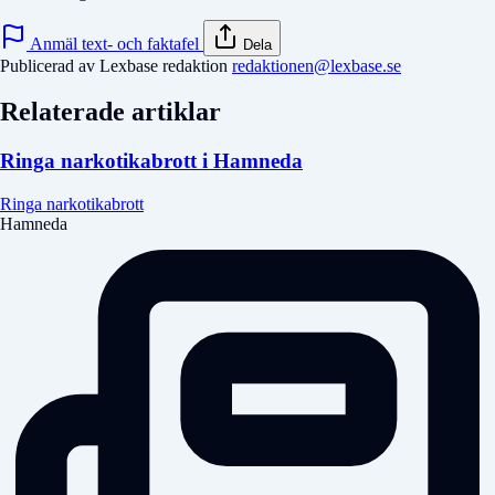
Anmäl text- och faktafel
Dela
Publicerad av Lexbase redaktion
redaktionen@lexbase.se
Relaterade artiklar
Ringa narkotikabrott i Hamneda
Ringa narkotikabrott
Hamneda