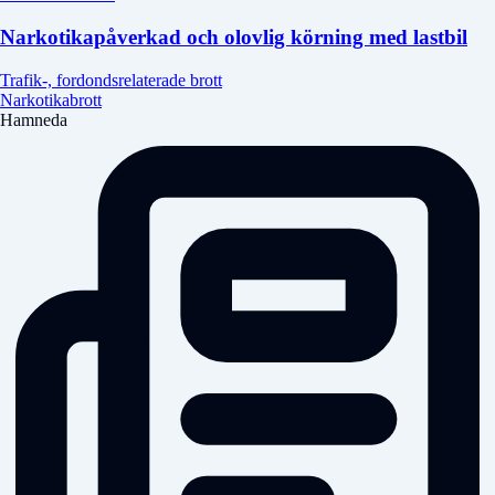
Narkotikapåverkad och olovlig körning med lastbil
Trafik-, fordondsrelaterade brott
Narkotikabrott
Hamneda