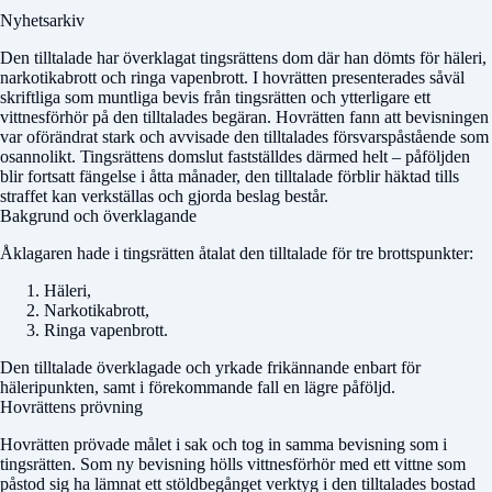
Nyhetsarkiv
Den tilltalade har överklagat tingsrättens dom där han dömts för häleri,
narkotikabrott och ringa vapenbrott. I hovrätten presenterades såväl
skriftliga som muntliga bevis från tingsrätten och ytterligare ett
vittnesförhör på den tilltalades begäran. Hovrätten fann att bevisningen
var oförändrat stark och avvisade den tilltalades försvarspåstående som
osannolikt. Tingsrättens domslut fastställdes därmed helt – påföljden
blir fortsatt fängelse i åtta månader, den tilltalade förblir häktad tills
straffet kan verkställas och gjorda beslag består.
Bakgrund och överklagande
Åklagaren hade i tingsrätten åtalat den tilltalade för tre brottspunkter:
Häleri,
Narkotikabrott,
Ringa vapenbrott.
Den tilltalade överklagade och yrkade frikännande enbart för
häleripunkten, samt i förekommande fall en lägre påföljd.
Hovrättens prövning
Hovrätten prövade målet i sak och tog in samma bevisning som i
tingsrätten. Som ny bevisning hölls vittnesförhör med ett vittne som
påstod sig ha lämnat ett stöldbegånget verktyg i den tilltalades bostad