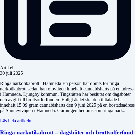
Artikel
30 juli 2025
Ringa narkotikabrott i Hamneda En person har dömts för ringa
narkotikabrott sedan han olovligen innehaft cannabisharts på en adress
i Hamneda, Ljungby kommun. Tingsrätten har beslutat om dagsböter
och avgift till brottsofferfonden. Enligt åtalet ska den tilltalade ha
innehaft 15,09 gram cannabisharts den 9 juni 2025 på en bostadsadress
på Sunnevivägen i Hamneda. Gärningen bedöms som ringa nark...
Läs hela artikeln
Ringa narkotikabrott – dagsböter och brottsofferfond