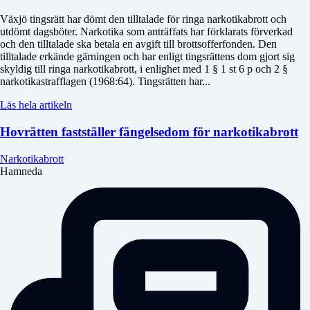
Växjö tingsrätt har dömt den tilltalade för ringa narkotikabrott och
utdömt dagsböter. Narkotika som anträffats har förklarats förverkad
och den tilltalade ska betala en avgift till brottsofferfonden. Den
tilltalade erkände gärningen och har enligt tingsrättens dom gjort sig
skyldig till ringa narkotikabrott, i enlighet med 1 § 1 st 6 p och 2 §
narkotikastrafflagen (1968:64). Tingsrätten har...
Läs hela artikeln
Hovrätten fastställer fängelsedom för narkotikabrott
Narkotikabrott
Hamneda