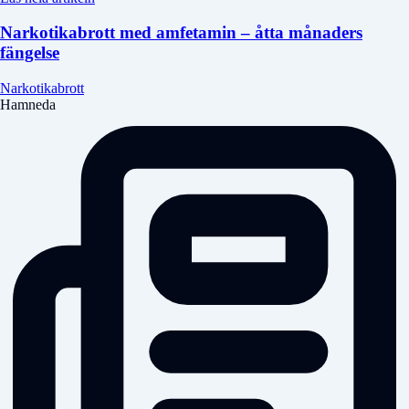
Narkotikabrott med amfetamin – åtta månaders
fängelse
Narkotikabrott
Hamneda