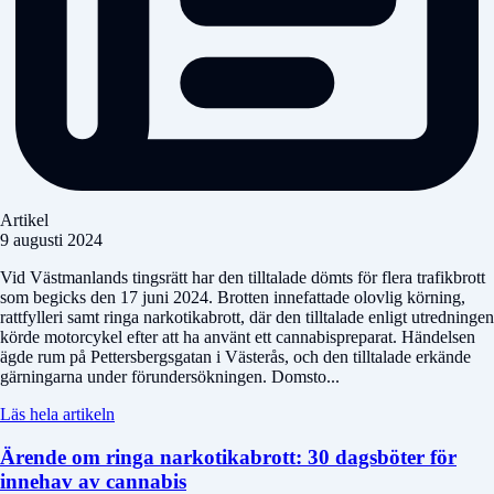
Artikel
9 augusti 2024
Vid Västmanlands tingsrätt har den tilltalade dömts för flera trafikbrott
som begicks den 17 juni 2024. Brotten innefattade olovlig körning,
rattfylleri samt ringa narkotikabrott, där den tilltalade enligt utredningen
körde motorcykel efter att ha använt ett cannabispreparat. Händelsen
ägde rum på Pettersbergsgatan i Västerås, och den tilltalade erkände
gärningarna under förundersökningen. Domsto...
Läs hela artikeln
Ärende om ringa narkotikabrott: 30 dagsböter för
innehav av cannabis