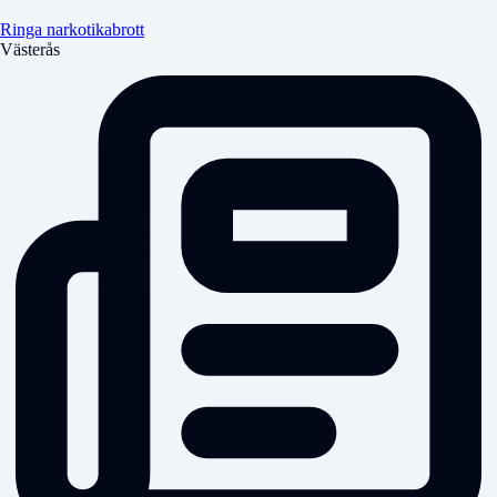
Ringa narkotikabrott
Västerås