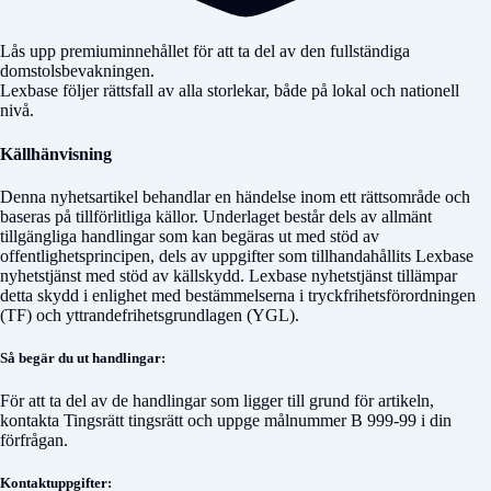
Lås upp premiuminnehållet för att ta del av den fullständiga
domstolsbevakningen.
Lexbase följer rättsfall av alla storlekar, både på lokal och nationell
nivå.
Källhänvisning
Denna nyhetsartikel behandlar en händelse inom ett rättsområde och
baseras på tillförlitliga källor. Underlaget består dels av allmänt
tillgängliga handlingar som kan begäras ut med stöd av
offentlighetsprincipen, dels av uppgifter som tillhandahållits Lexbase
nyhetstjänst med stöd av källskydd. Lexbase nyhetstjänst tillämpar
detta skydd i enlighet med bestämmelserna i tryckfrihetsförordningen
(TF) och yttrandefrihetsgrundlagen (YGL).
Så begär du ut handlingar:
För att ta del av de handlingar som ligger till grund för artikeln,
kontakta
Tingsrätt tingsrätt
och uppge målnummer
B 999-99
i din
förfrågan.
Kontaktuppgifter: