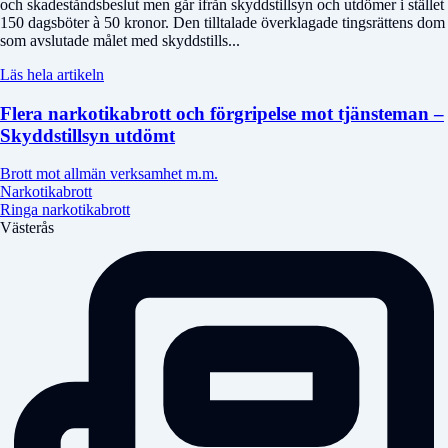
och skadeståndsbeslut men går ifrån skyddstillsyn och utdömer i stället
150 dagsböter à 50 kronor. Den tilltalade överklagade tingsrättens dom
som avslutade målet med skyddstills...
Läs hela artikeln
Flera narkotikabrott och förgripelse mot tjänsteman –
Skyddstillsyn utdömt
Brott mot allmän verksamhet m.m.
Narkotikabrott
Ringa narkotikabrott
Västerås