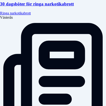
30 dagsböter för ringa narkotikabrott
Ringa narkotikabrott
Västerås