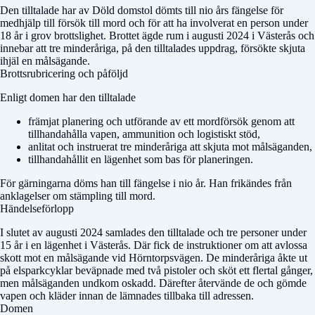
Den tilltalade har av
Döld domstol
dömts till nio års fängelse för
medhjälp till försök till mord och för att ha involverat en person under
18 år i grov brottslighet. Brottet ägde rum i augusti 2024 i Västerås och
innebar att tre minderåriga, på den tilltalades uppdrag, försökte skjuta
ihjäl en målsägande.
Brottsrubricering och påföljd
Enligt domen har den tilltalade
främjat planering och utförande av ett mordförsök genom att
tillhandahålla vapen, ammunition och logistiskt stöd,
anlitat och instruerat tre minderåriga att skjuta mot målsäganden,
tillhandahållit en lägenhet som bas för planeringen.
För gärningarna döms han till fängelse i nio år. Han frikändes från
anklagelser om stämpling till mord.
Händelseförlopp
I slutet av augusti 2024 samlades den tilltalade och tre personer under
15 år i en lägenhet i Västerås. Där fick de instruktioner om att avlossa
skott mot en målsägande vid Hörntorpsvägen. De minderåriga åkte ut
på elsparkcyklar beväpnade med två pistoler och sköt ett flertal gånger,
men målsäganden undkom oskadd. Därefter återvände de och gömde
vapen och kläder innan de lämnades tillbaka till adressen.
Domen