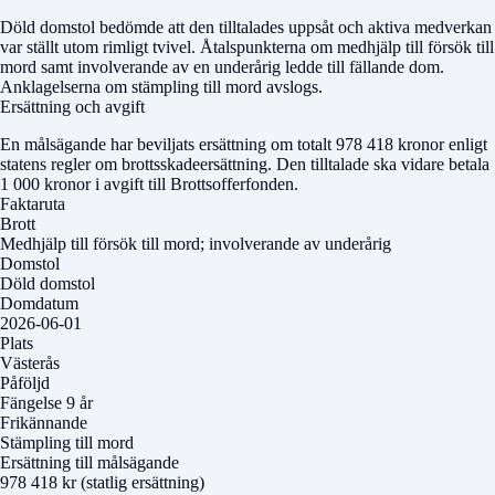
Döld domstol
bedömde att den tilltalades uppsåt och aktiva medverkan
var ställt utom rimligt tvivel. Åtalspunkterna om medhjälp till försök till
mord samt involverande av en underårig ledde till fällande dom.
Anklagelserna om stämpling till mord avslogs.
Ersättning och avgift
En målsägande har beviljats ersättning om totalt 978 418 kronor enligt
statens regler om brottsskadeersättning. Den tilltalade ska vidare betala
1 000 kronor i avgift till Brottsofferfonden.
Faktaruta
Brott
Medhjälp till försök till mord; involverande av underårig
Domstol
Döld domstol
Domdatum
2026-06-01
Plats
Västerås
Påföljd
Fängelse 9 år
Frikännande
Stämpling till mord
Ersättning till målsägande
978 418 kr (statlig ersättning)