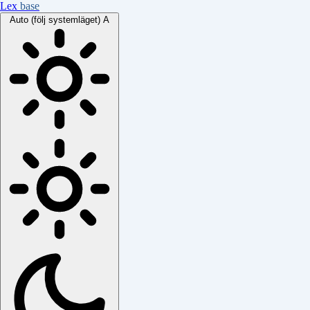
Lex
base
Auto (följ systemläget)
A