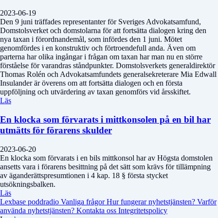
2023-06-19
Den 9 juni träffades representanter för Sveriges Advokatsamfund,
Domstolsverket och domstolarna för att fortsätta dialogen kring den
nya taxan i förordnandemål, som infördes den 1 juni. Mötet
genomfördes i en konstruktiv och förtroendefull anda. Även om
parterna har olika ingångar i frågan om taxan har man nu en större
förståelse för varandras ståndpunkter. Domstolsverkets generaldirektör
Thomas Rolén och Advokatsamfundets generalsekreterare Mia Edwall
Insulander är överens om att fortsätta dialogen och en första
uppföljning och utvärdering av taxan genomförs vid årsskiftet.
Läs
En klocka som förvarats i mittkonsolen på en bil har
utmätts för förarens skulder
2023-06-20
En klocka som förvarats i en bils mittkonsol har av Högsta domstolen
ansetts vara i förarens besittning på det sätt som krävs för tillämpning
av äganderättspresumtionen i 4 kap. 18 § första stycket
utsökningsbalken.
Läs
Lexbase poddradio
Vanliga frågor
Hur fungerar nyhetstjänsten?
Varför
använda nyhetstjänsten?
Kontakta oss
Integritetspolicy