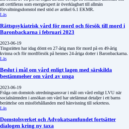
att certifieras som energiexpert är överklagbart till allmän
förvaltningsdomstol med stöd av artikel 6.1 EKMR.
Läs
Rättspsykiatrisk vård för mord och försök till mord i
Baronbackarna i februari 2023
2023-06-19
Tingsrätten har idag dömt en 27-årig man för mord på en 49-årig
kvinna och för mordförsök på hennes 24-åriga dotter i Baronbackarna.
Läs
Beslut i mål om vård enligt lagen med särskilda
bestämmelser om vård av unga
2023-06-19
Fråga om domstols utredningsansvar i mål om vård enligt LVU när
socialnämnden i ansökan om vård har utelämnat detaljer i ett barns
berättelse om missförhållanden med hänvisning till sekretess.
Läs
Domstolsverket och Advokatsamfundet fortsätter
dialogen kring ny taxa