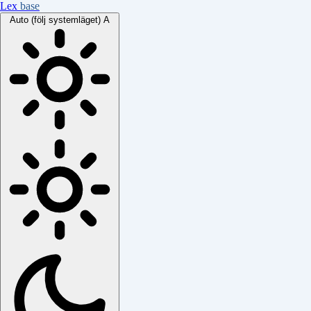
Lex
base
Auto (följ systemläget)
A