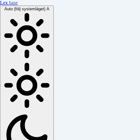
Lex
base
Auto (följ systemläget)
A