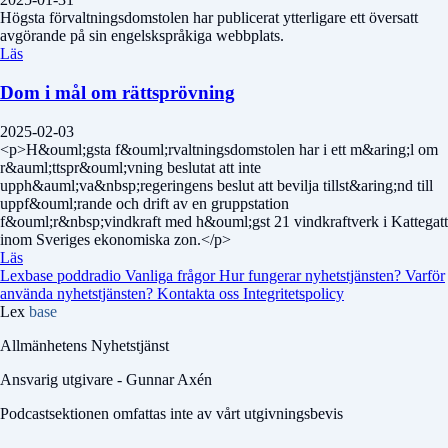
Högsta förvaltningsdomstolen har publicerat ytterligare ett översatt
avgörande på sin engelskspråkiga webbplats.
Läs
Dom i mål om rättsprövning
2025-02-03
<p>H&ouml;gsta f&ouml;rvaltningsdomstolen har i ett m&aring;l om
r&auml;ttspr&ouml;vning beslutat att inte
upph&auml;va&nbsp;regeringens beslut att bevilja tillst&aring;nd till
uppf&ouml;rande och drift av en gruppstation
f&ouml;r&nbsp;vindkraft med h&ouml;gst 21 vindkraftverk i Kattegatt
inom Sveriges ekonomiska zon.</p>
Läs
Lexbase poddradio
Vanliga frågor
Hur fungerar nyhetstjänsten?
Varför
använda nyhetstjänsten?
Kontakta oss
Integritetspolicy
Lex
base
Allmänhetens Nyhetstjänst
Ansvarig utgivare - Gunnar Axén
Podcastsektionen omfattas inte av vårt utgivningsbevis