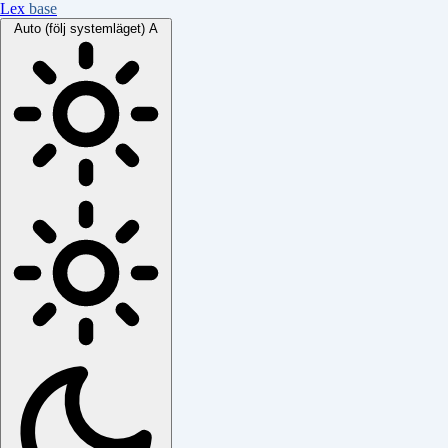
Lex
base
Auto (följ systemläget)
A