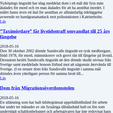
Nyköpings tingsrätt har idag meddelat dom i ett mål där fyra män
åtalades för mord och en man åtalades för att ha anstiftat mordet. I
målet fanns även ett åtal för anstiftan av allmänfarlig ödeläggelse
avseende en handgranatsattack mot polisstationen i Katrineholm.
Läs
”Taximördare” får livstidsstraff omvandlat till 25 års
fängelse
2018-05-16
Den 30 oktober 2002 dömde Sundsvalls tingsrätt en rysk medborgare,
född 1978, för mord, människorov och grovt rån till fängelse på livstid.
Dessutom beslöt Sundsvalls tingsrätt att den dömde skulle utvisas från
Sverige samt meddelade honom förbud mot att någonsin återvända till
Sverige. (I en senare dom från Sundsvalls tingsrätt i samma mål
dömdes även ytterligare person för samma brott till...
Läs
Dom från Migrationsöverdomstolen
2018-05-16
En utlänning som har haft tidsbegränsat uppehållstillstånd för arbete
har under tre månader av sin fyraåriga tillståndstid haft en lön som
understigit schablonbeloppet och arbetsgivaren har inte redovisat hans