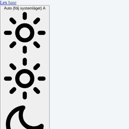
Lex
base
Auto (följ systemläget)
A