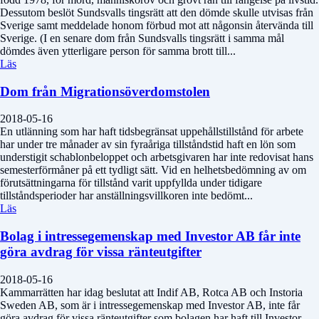
Dessutom beslöt Sundsvalls tingsrätt att den dömde skulle utvisas från
Sverige samt meddelade honom förbud mot att någonsin återvända till
Sverige. (I en senare dom från Sundsvalls tingsrätt i samma mål
dömdes även ytterligare person för samma brott till...
Läs
Dom från Migrationsöverdomstolen
2018-05-16
En utlänning som har haft tidsbegränsat uppehållstillstånd för arbete
har under tre månader av sin fyraåriga tillståndstid haft en lön som
understigit schablonbeloppet och arbetsgivaren har inte redovisat hans
semesterförmåner på ett tydligt sätt. Vid en helhetsbedömning av om
förutsättningarna för tillstånd varit uppfyllda under tidigare
tillståndsperioder har anställningsvillkoren inte bedömt...
Läs
Bolag i intressegemenskap med Investor AB får inte
göra avdrag för vissa ränteutgifter
2018-05-16
Kammarrätten har idag beslutat att Indif AB, Rotca AB och Instoria
Sweden AB, som är i intressegemenskap med Investor AB, inte får
göra avdrag för vissa ränteutgifter som bolagen har haft till Investor