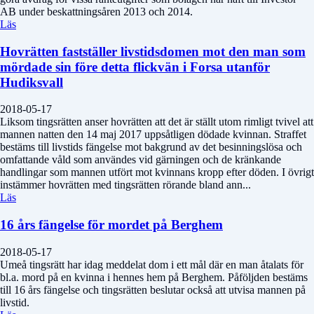
AB under beskattningsåren 2013 och 2014.
Läs
Hovrätten fastställer livstidsdomen mot den man som
mördade sin före detta flickvän i Forsa utanför
Hudiksvall
2018-05-17
Liksom tingsrätten anser hovrätten att det är ställt utom rimligt tvivel att
mannen natten den 14 maj 2017 uppsåtligen dödade kvinnan. Straffet
bestäms till livstids fängelse mot bakgrund av det besinningslösa och
omfattande våld som användes vid gärningen och de kränkande
handlingar som mannen utfört mot kvinnans kropp efter döden. I övrigt
instämmer hovrätten med tingsrätten rörande bland ann...
Läs
16 års fängelse för mordet på Berghem
2018-05-17
Umeå tingsrätt har idag meddelat dom i ett mål där en man åtalats för
bl.a. mord på en kvinna i hennes hem på Berghem. Påföljden bestäms
till 16 års fängelse och tingsrätten beslutar också att utvisa mannen på
livstid.