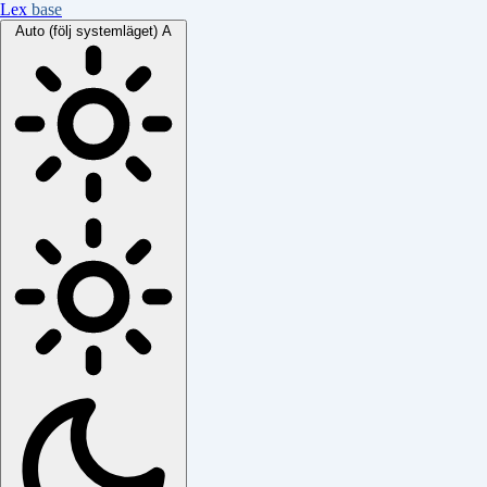
Lex
base
Auto (följ systemläget)
A