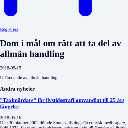
Registrera
Dom i mål om rätt att ta del av
allmän handling
2018-05-15
Utlämnande av allmän handling
Andra nyheter
”Taximördare” får livstidsstraff omvandlat till 25 års
fängelse
2018-05-16
Den 30 oktober 2002 dömde Sundsvalls tingsrätt en rysk medborgare,
född 1978, för mord, människorov och grovt rån till fängelse på livstid.