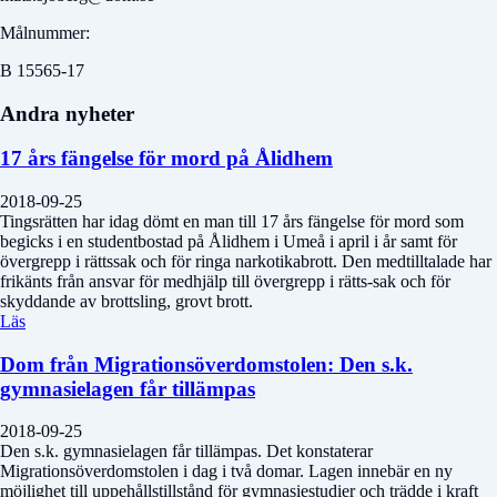
Målnummer:
B 15565-17
Andra nyheter
17 års fängelse för mord på Ålidhem
2018-09-25
Tingsrätten har idag dömt en man till 17 års fängelse för mord som
begicks i en studentbostad på Ålidhem i Umeå i april i år samt för
övergrepp i rättssak och för ringa narkotikabrott. Den medtilltalade har
frikänts från ansvar för medhjälp till övergrepp i rätts-sak och för
skyddande av brottsling, grovt brott.
Läs
Dom från Migrationsöverdomstolen: Den s.k.
gymnasielagen får tillämpas
2018-09-25
Den s.k. gymnasielagen får tillämpas. Det konstaterar
Migrationsöverdomstolen i dag i två domar. Lagen innebär en ny
möjlighet till uppehållstillstånd för gymnasiestudier och trädde i kraft