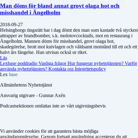
Man döms för bland annat grovt olaga hot och
misshandel i Ängelholm
2018-09-27
Helsingborgs tingsrätt har i dag dömt den man som kastade två stycken
attrapper av brandbomber, s.k. molotovcocktails, mot en restaurang i
Ängelholm. Mannen döms för misshandel, grovt olaga hot,
skadegörelse, brott mot knivlagen och våldsamt motstånd till ett och ett
halvt års fängelse. Han utvisas också ur riket.
Läs
Lexbase poddradio
Vanliga frågor
Hur fungerar nyhetstjänsten?
Varför
använda nyhetstjänsten?
Kontakta oss
Integritetspolicy
Lex
base
Allmänhetens Nyhetstjänst
Ansvarig utgivare - Gunnar Axén
Podcastsektionen omfattas inte av vårt utgivningsbevis
Vi använder cookies för att garantera bästa möjliga
användarupplevelse. Genom fortsatt användning accepterar du att