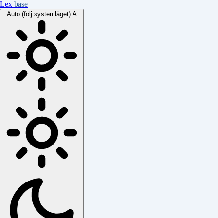
Lex
base
Auto (följ systemläget)
A