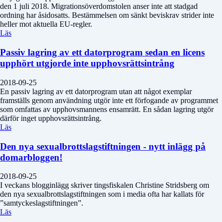
den 1 juli 2018. Migrationsöverdomstolen anser inte att stadgad
ordning har åsidosatts. Bestämmelsen om sänkt beviskrav strider inte
heller mot aktuella EU-regler.
Läs
Passiv lagring av ett datorprogram sedan en licens
upphört utgjorde inte upphovsrättsintrång
2018-09-25
En passiv lagring av ett datorprogram utan att något exemplar
framställs genom användning utgör inte ett förfogande av programmet
som omfattas av upphovsmannens ensamrätt. En sådan lagring utgör
därför inget upphovsrättsintrång.
Läs
Den nya sexualbrottslagstiftningen - nytt inlägg på
domarbloggen!
2018-09-25
I veckans blogginlägg skriver tingsfiskalen Christine Stridsberg om
den nya sexualbrottslagstiftningen som i media ofta har kallats för
”samtyckeslagstiftningen”.
Läs