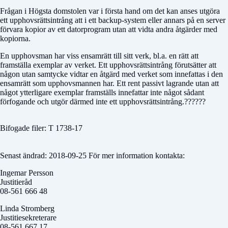
Frågan i Högsta domstolen var i första hand om det kan anses utgöra
ett upphovsrättsintrång att i ett backup-system eller annars på en server
förvara kopior av ett datorprogram utan att vidta andra åtgärder med
kopiorna.
En upphovsman har viss ensamrätt till sitt verk, bl.a. en rätt att
framställa exemplar av verket. Ett upphovsrättsintrång förutsätter att
någon utan samtycke vidtar en åtgärd med verket som innefattas i den
ensamrätt som upphovsmannen har. Ett rent passivt lagrande utan att
något ytterligare exemplar framställs innefattar inte något sådant
förfogande och utgör därmed inte ett upphovsrättsintrång.??????
Bifogade filer: T 1738-17
Senast ändrad: 2018-09-25 För mer information kontakta:
Ingemar Persson
Justitieråd
08-561 666 48
Linda Stromberg
Justitiesekreterare
08-561 667 17