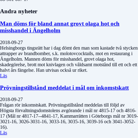
Andra nyheter
Man döms för bland annat grovt olaga hot och
misshandel i Ängelholm
2018-09-27
Helsingborgs tingsrätt har i dag dömt den man som kastade två stycken
attrapper av brandbomber, s.k. molotovcocktails, mot en restaurang i
Ängelholm. Mannen döms för misshandel, grovt olaga hot,
skadegörelse, brott mot knivlagen och våldsamt motstånd till ett och ett
halvt års fängelse. Han utvisas också ur riket.
Läs
Prövningstillstånd meddelat i mål om inkomstskatt
2018-09-27
Frågan rör inkomstskatt. Prövningstillstånd meddelas till följd av
Högsta förvaltningsdomstolens avgörande i mål nr 4815-17 och 4816-
17 (Mål nr 4817-17--4841-17, Kammarrätten i Göteborgs mål nr 3019-
3021-16, 3026-3031-16, 3033-16, 3035-16, 3039-16 och 3041-3052-
16).
Läs