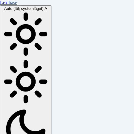
Lex
base
Auto (följ systemläget)
A