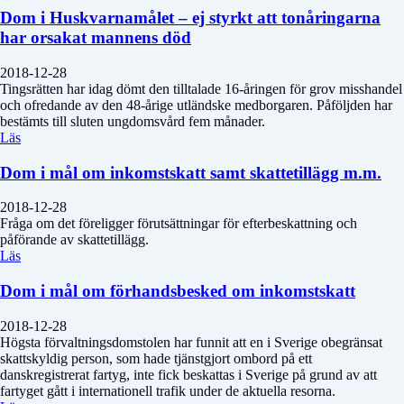
Dom i Huskvarnamålet – ej styrkt att tonåringarna
har orsakat mannens död
2018-12-28
Tingsrätten har idag dömt den tilltalade 16-åringen för grov misshandel
och ofredande av den 48-årige utländske medborgaren. Påföljden har
bestämts till sluten ungdomsvård fem månader.
Läs
Dom i mål om inkomstskatt samt skattetillägg m.m.
2018-12-28
Fråga om det föreligger förutsättningar för efterbeskattning och
påförande av skattetillägg.
Läs
Dom i mål om förhandsbesked om inkomstskatt
2018-12-28
Högsta förvaltningsdomstolen har funnit att en i Sverige obegränsat
skattskyldig person, som hade tjänstgjort ombord på ett
danskregistrerat fartyg, inte fick beskattas i Sverige på grund av att
fartyget gått i internationell trafik under de aktuella resorna.