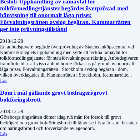
Beslut: Upphandling av ramavtal för
tolkförmedlingstjänster begärdes överprövad med
hänvisning till onormalt låga priser.
Förvaltningsrätten avslog begäran. Kammarrätten
ger inte prövningstillstånd
2018-12-28
En anbudsgivare begärde överprövning av Statens inköpscentral vid
Kammarkollegiets upphandling med syfte att teckna ramavtal för
tolkförmedlingstjänster för statsförvaltningens räkning. Anbudsgivaren
framförde bl.a. att vissa anbud borde förkastas på grund av onormalt
låga priser. Förvaltningsrätten i Stockholm avslog begäran i dom,
vilken överklagades till Kammarrätten i Stockholm. Kammarrätte...
Läs
Dom i mål gällande grovt bedrägeri/grovt
bokföringsbrott
2018-12-28
Göteborgs tingsrätten dömer idag två män för försök till grovt
bedrägeri och grovt bokföringsbrott till fängelse i fyra år samt beslutar
om näringsförbud och förverkande av egendom.
Läs