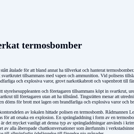
llverkat termosbomber
tått åtalade för att bland annat ha tillverkat och hanterat termosbomb
arat svartkrutet tillsammans med vapen och ammunition. Vid polisens till
dfarliga och explosiva varor, grovt narkotikabrott och vapenbrott till fän
t styrelsesuppleanten och företagaren tillsammans köpt in svartkrut, ure
krut till företagaren utan att ha tillstånd. Tingsrätten menar att utrednin
ten döms för brott mot lagen om brandfarliga och explosiva varor och br
 I kontorsdelen av lokalen hittade polisen en termosbomb. Rådmannen Len
ndas för att orsaka en explosion. En sprängladdning i form av en termo
et är det mycket vanligt att denna typ av sprängladdningar används i kri
t det av alla åberopade chattkonversationer som återfunnits i verkstadsin
 till allmänfarlig ödeläggelse till fängelse nio månader.