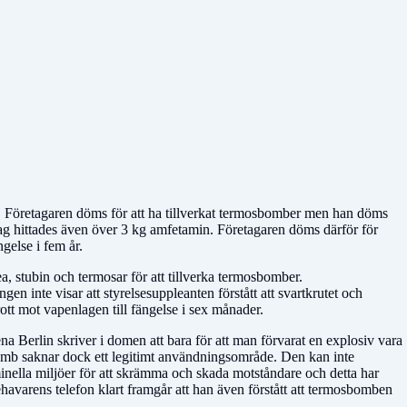
er. Företagaren döms för att ha tillverkat termosbomber men han döms
slag hittades även över 3 kg amfetamin. Företagaren döms därför för
gelse i fem år.
a, stubin och termosar för att tillverka termosbomber.
gen inte visar att styrelsesuppleanten förstått att svartkrutet och
ott mot vapenlagen till fängelse i sex månader.
a Berlin skriver i domen att bara för att man förvarat en explosiv vara
sbomb saknar dock ett legitimt användningsområde. Den kan inte
minella miljöer för att skrämma och skada motståndare och detta har
nehavarens telefon klart framgår att han även förstått att termosbomben