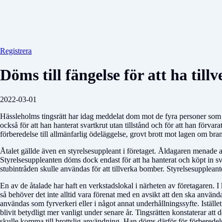
Registrera
Döms till fängelse för att ha ti
2022-03-01
Hässleholms tingsrätt har idag meddelat dom mot de fyra personer som s
också för att han hanterat svartkrut utan tillstånd och för att han förv
förberedelse till allmänfarlig ödeläggelse, grovt brott mot lagen om bran
Åtalet gällde även en styrelsesuppleant i företaget. Åldagaren menade at
Styrelsesuppleanten döms dock endast för att ha hanterat och köpt in svart
stubintråden skulle användas för att tillverka bomber. Styrelsesupplean
En av de åtalade har haft en verkstadslokal i närheten av företagaren.
så behöver det inte alltid vara förenat med en avsikt att den ska anvä
användas som fyrverkeri eller i något annat underhållningssyfte. Iställ
blivit betydligt mer vanligt under senare år. Tingsrätten konstaterar at
skulle komma till brottslig användning. Han döms därför för förberedelse