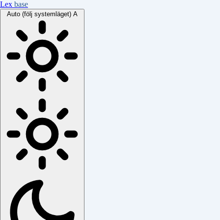
Lex
base
Auto (följ systemläget)
A