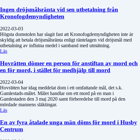
Ingen dröjsmålsränta vid sen utbetalning från
Kronofogdemyndigheten
2022-03-03
Högsta domstolen har slagit fast att Kronofogdemyndigheten inte är
skyldig att betala dröjsmålsränta enligt räntelagen vid dröjsmål med
utbetalning av influtna medel i samband med utmätning.
Läs
Hovrätten dömer en person för anstiftan av mord och
en för mord, i stället för medhjälp till mord
2022-03-04
Hovrätten har idag meddelat dom i ett omfattande mål, det s.k.
Gamlestads-målet. Målet handlar om ett mord på en man i
Gamlestaden den 3 maj 2020 samt förberedelse till mord på den
mördade mannens släktingar.
Läs
En av fyra åtalade unga män döms för mord i Husby
Centrum