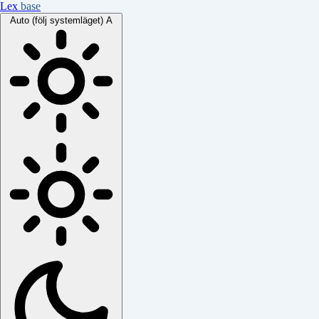
Lex
base
Auto (följ systemläget)
A