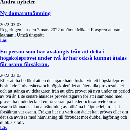
Andra nyheter
Ny domarutnämning
2022-03-03
Regeringen har den 3 mars 2022 utnämnt Mikael Forsgren att vara
lagman i Umeå tingsrätt.
Läs
En person som har avstängts från att delta i
högskoleprovet under två år har också kunnat åtalas
för osann försäkran.
2022-03-03
Efter att ha bedömt att en deltagare hade fuskat vid ett högskoleprov
beslutade Universitets- och högskolerådet att återkalla provresultatet
och att stänga av deltagaren från att göra provet på nytt under en period
av två år. Lite senare åtalades provdeltagaren för att i samband med
provet ha undertecknat en försäkran på heder och samvete om att
svaren lämnades utan användning av otillåtna hjälpmedel, trots att
försäkran var osann. Frågan har nu varit om åtalet kan prövas eller om
det ska avvisas med hänvisning till förbudet mot dubbel lagföring och
dubbla straff.
Läs