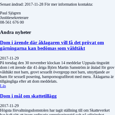
Senast ändrad: 2017-11-28 För mer information kontakta:
Paul Sjögren
Justitiesekreterare
08-561 676 00
Andra nyheter
Dom i ärende där åklagaren vill få det prövat om
gärningarna kan bedömas som våldtäkt
2017-11-29
På torsdag den 30 november klockan 14 meddelar Uppsala tingsrätt
dom i ett ärende där 41-åriga Björn Martin Samström är åtalad för grov
våldtäkt mot barn, grovt sexuellt övergrepp mot barn, utnyttjande av
barn för sexuell posering, barnpornografibrott med mera. Åklagarna är
tillgängliga efter att dom meddelats.
Läs
Dom i mål om skattetillägg
2017-11-29
Högsta förvaltningsdomstolen har tagit ställning till om Skatteverket
har haft rätt att inom ordinarie omprövningstid och på oförändrat