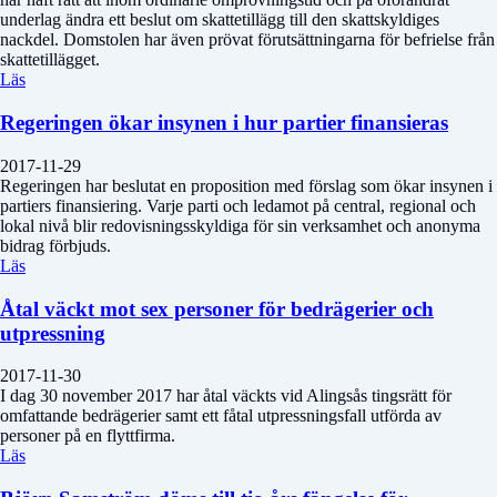
underlag ändra ett beslut om skattetillägg till den skattskyldiges
nackdel. Domstolen har även prövat förutsättningarna för befrielse från
skattetillägget.
Läs
Regeringen ökar insynen i hur partier finansieras
2017-11-29
Regeringen har beslutat en proposition med förslag som ökar insynen i
partiers finansiering. Varje parti och ledamot på central, regional och
lokal nivå blir redovisningsskyldiga för sin verksamhet och anonyma
bidrag förbjuds.
Läs
Åtal väckt mot sex personer för bedrägerier och
utpressning
2017-11-30
I dag 30 november 2017 har åtal väckts vid Alingsås tingsrätt för
omfattande bedrägerier samt ett fåtal utpressningsfall utförda av
personer på en flyttfirma.
Läs