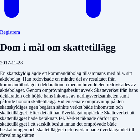
Registrera
Dom i mål om skattetillägg
2017-11-28
En skattskyldig ägde ett kommanditbolag tillsammans med bl.a. sitt
aktiebolag. Han redovisade en mindre del av resultatet från
kommanditbolaget i deklarationen medan huvuddelen redovisades av
aktiebolaget. Genom omprövningsbeslut avvek Skatteverket från hans
deklaration och höjde hans inkomst av näringsverksamheten samt
påförde honom skattetillägg. Vid en senare omprövning på den
skattskyldiges egen begäran sänkte verket både inkomsten och
skattetillägget. Efter det att han överklagat upptäckte Skatteverket att
skattetillägget hade beräknats fel. Verket räknade därför upp
skattetillägget i ett särskilt beslut innan det omprövade både
beskattningen och skattetillägget och överlämnade överklagandet till
förvaltningsrätten.