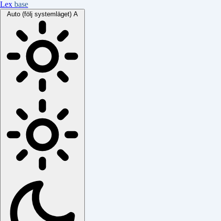
Lex
base
Auto (följ systemläget)
A