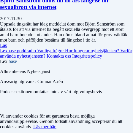
Björn Samström döms till tio års fängelse för
sexualbrott via internet
2017-11-30
Uppsala tingsrätt har idag meddelat dom mot Björn Samström som
åtalats för att via internet ha begått sexuella övergrepp mot ett stort
antal barn boende i utlandet. Han döms bland annat för grov våldtäkt
mot barn och påföljden bestäms till fängelse i tio år.
Läs
Lexbase poddradio
Vanliga frågor
Hur fungerar nyhetstjänsten?
Varför
använda nyhetstjänsten?
Kontakta oss
Integritetspolicy
Lex
base
Allmänhetens Nyhetstjänst
Ansvarig utgivare - Gunnar Axén
Podcastsektionen omfattas inte av vårt utgivningsbevis
Vi använder cookies för att garantera bästa möjliga
användarupplevelse. Genom fortsatt användning accepterar du att
cookies används.
Läs mer här.