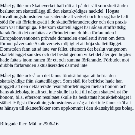
Målet gällde om Skatteverket haft rätt att på det sätt som skett ändra
beslutet om skattetillägg till den skattskyldiges nackdel. Högsta
förvaltningsdomstolen konstaterade att verket i och för sig hade haft
stöd för sitt förfaringssätt i de skatteförfaranderegler och den praxis
som var tillämpliga. Eftersom skattetillägget har sådan straffrättslig
karaktär att det omfattas av förbudet mot dubbla förfaranden i
Europakonventionen prövade domstolen emellertid även om detta
förbud påverkade Skatteverkets möjlighet att höja skattetillägget.
Domstolen fann att så inte var fallet, eftersom det beslut varigenom
skattetillägget sänktes och det beslut genom vilket det återigen höjdes
hade fattats inom ramen för ett och samma förfarande. Förbudet mot
dubbla förfaranden aktualiserades därmed inte.
Målet gällde också om det fanns förutsättningar att befria den
skattskyldige från skattetillägget. Som skäl för befrielse hade han
uppgett att den deklarerade resultatfördelningen mellan honom och
hans aktiebolag totalt sett inte skulle ha lett till någon skattevinst för
honom, bl.a. eftersom resultatet skulle ha beskattats hos aktiebolaget i
stället. Högsta förvaltningsdomstolens ansåg att det inte fanns skäl att
ta hänsyn till skatteeffekter som uppkommit i den skattskyldiges bolag.
Bifogade filer: Mål nr 2906-16