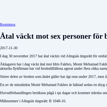
Registrera
Åtal väckt mot sex personer för 
2017-11-30
I dag 30 november 2017 har åtal väckts vid Alingsås tingsrätt för omfatt
Åklagaren har i dag väckt åtal mot Idris Fakhro, Monir Mehamad Fakhr
aktuella flyttfirman har vid brottstillfällena agerat under flera olika 
Större delen av brotten som åtalet gäller har ägt rum under 2017, men 
En av de misstänkta Monir Mehamad Fakhro är häktad sedan en dryg mån
Huvudförhandlingen beräknas pågå i sju dagar och kommer inledas unde
Målnummer i Alingsås tingsrätt: B 1048-16.