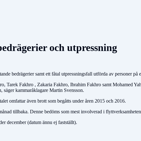
bedrägerier och utpressning
ande bedrägerier samt ett fåtal utpressningsfall utförda av personer på e
o, Tarek Fakhro , Zakaria Fakhro, Ibrahim Fakhro samt Mohamed Yahia S
namn, säger kammaråklagare Martin Svensson.
åtalet omfattar även brott som begåtts under åren 2015 och 2016.
ad tillbaka. Denne bedöms som mest involverad i flyttverksamheten oc
r december (datum ännu ej fastställt).