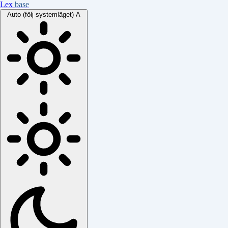
Lex
base
Auto (följ systemläget)
A