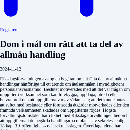
Registrera
Dom i mål om rätt att ta del av
allmän handling
2024-11-12
Riksdagsförvaltningen avslog en begäran om att få ta del av allmänna
handlingar hänförliga till ett ärende om åtalsanmälan i myndighetens
personalansvarsnämnd. Beslutet motiverades med att det var frågan om
uppgifter i verksamhet som kan förebygga, uppdaga, utreda eller
beivra brott och att uppgifterna var av sådant slag att det kunde antas
att syftet med beslutade eller förutsedda åtgärder motverkades eller den
framtida verksamheten skadades om uppgifterna röjdes. Högsta
förvaltningsdomstolen har i likhet med Riksdagsförvaltningen bedömt
att uppgifterna i de begärda handlingarna omfattas av sekretess enligt
18 kap. 3 § offentlighets- och sekretesslagen. Överklagandena har