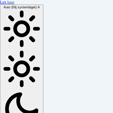
Lex
base
Auto (följ systemläget)
A