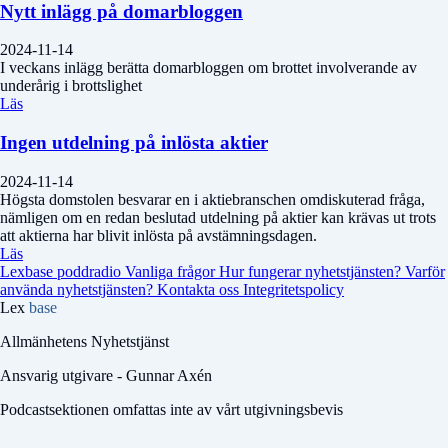
Nytt inlägg på domarbloggen
2024-11-14
I veckans inlägg berätta domarbloggen om brottet involverande av
underårig i brottslighet
Läs
Ingen utdelning på inlösta aktier
2024-11-14
Högsta domstolen besvarar en i aktiebranschen omdiskuterad fråga,
nämligen om en redan beslutad utdelning på aktier kan krävas ut trots
att aktierna har blivit inlösta på avstämningsdagen.
Läs
Lexbase poddradio
Vanliga frågor
Hur fungerar nyhetstjänsten?
Varför
använda nyhetstjänsten?
Kontakta oss
Integritetspolicy
Lex
base
Allmänhetens Nyhetstjänst
Ansvarig utgivare - Gunnar Axén
Podcastsektionen omfattas inte av vårt utgivningsbevis