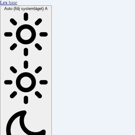
Lex
base
Auto (följ systemläget)
A