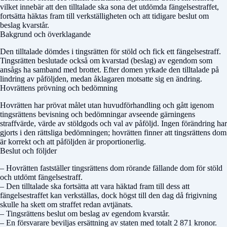
vilket innebär att den tilltalade ska sona det utdömda fängelsestraffet,
fortsätta häktas fram till verkställigheten och att tidigare beslut om
beslag kvarstår.
Bakgrund och överklagande
Den tilltalade dömdes i tingsrätten för stöld och fick ett fängelsestraff.
Tingsrätten beslutade också om kvarstad (beslag) av egendom som
ansågs ha samband med brottet. Efter domen yrkade den tilltalade på
lindring av påföljden, medan åklagaren motsatte sig en ändring.
Hovrättens prövning och bedömning
Hovrätten har prövat målet utan huvudförhandling och gått igenom
tingsrättens bevisning och bedömningar avseende gärningens
straffvärde, värde av stöldgods och val av påföljd. Ingen förändring har
gjorts i den rättsliga bedömningen; hovrätten finner att tingsrättens dom
är korrekt och att påföljden är proportionerlig.
Beslut och följder
– Hovrätten fastställer tingsrättens dom rörande fällande dom för stöld
och utdömt fängelsestraff.
– Den tilltalade ska fortsätta att vara häktad fram till dess att
fängelsestraffet kan verkställas, dock högst till den dag då frigivning
skulle ha skett om straffet redan avtjänats.
– Tingsrättens beslut om beslag av egendom kvarstår.
– En försvarare beviljas ersättning av staten med totalt 2 871 kronor.