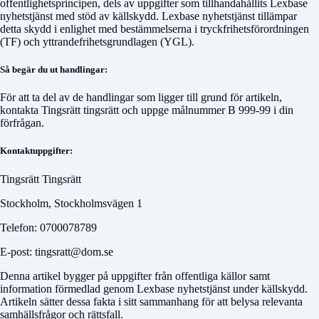
offentlighetsprincipen, dels av uppgifter som tillhandahållits Lexbase
nyhetstjänst med stöd av källskydd. Lexbase nyhetstjänst tillämpar
detta skydd i enlighet med bestämmelserna i tryckfrihetsförordningen
(TF) och yttrandefrihetsgrundlagen (YGL).
Så begär du ut handlingar:
För att ta del av de handlingar som ligger till grund för artikeln,
kontakta
Tingsrätt tingsrätt
och uppge målnummer
B 999-99
i din
förfrågan.
Kontaktuppgifter:
Tingsrätt Tingsrätt
Stockholm, Stockholmsvägen 1
Telefon: 0700078789
E-post: tingsratt@dom.se
Denna artikel bygger på uppgifter från offentliga källor samt
information förmedlad genom Lexbase nyhetstjänst under källskydd.
Artikeln sätter dessa fakta i sitt sammanhang för att belysa relevanta
samhällsfrågor och rättsfall.