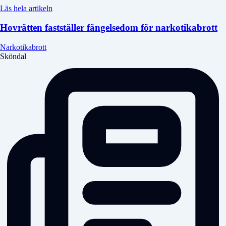
Läs hela artikeln
Hovrätten fastställer fängelsedom för narkotikabrott
Narkotikabrott
Sköndal