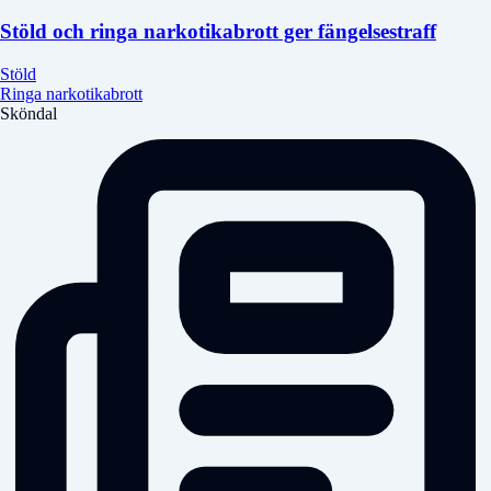
Stöld och ringa narkotikabrott ger fängelsestraff
Stöld
Ringa narkotikabrott
Sköndal