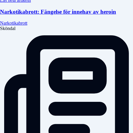
Läs hela artikeln
Narkotikabrott: Fängelse för innehav av heroin
Narkotikabrott
Sköndal