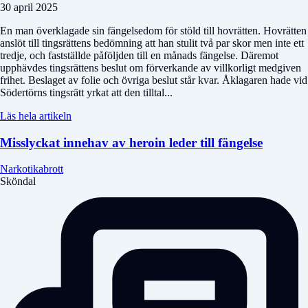
30 april 2025
En man överklagade sin fängelsedom för stöld till hovrätten. Hovrätten
anslöt till tingsrättens bedömning att han stulit två par skor men inte ett
tredje, och fastställde påföljden till en månads fängelse. Däremot
upphävdes tingsrättens beslut om förverkande av villkorligt medgiven
frihet. Beslaget av folie och övriga beslut står kvar. Åklagaren hade vid
Södertörns tingsrätt yrkat att den tilltal...
Läs hela artikeln
Misslyckat innehav av heroin leder till fängelse
Narkotikabrott
Sköndal