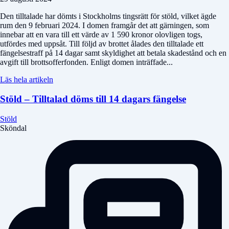
Den tilltalade har dömts i Stockholms tingsrätt för stöld, vilket ägde
rum den 9 februari 2024. I domen framgår det att gärningen, som
innebar att en vara till ett värde av 1 590 kronor olovligen togs,
utfördes med uppsåt. Till följd av brottet ålades den tilltalade ett
fängelsestraff på 14 dagar samt skyldighet att betala skadestånd och en
avgift till brottsofferfonden. Enligt domen inträffade...
Läs hela artikeln
Stöld – Tilltalad döms till 14 dagars fängelse
Stöld
Sköndal