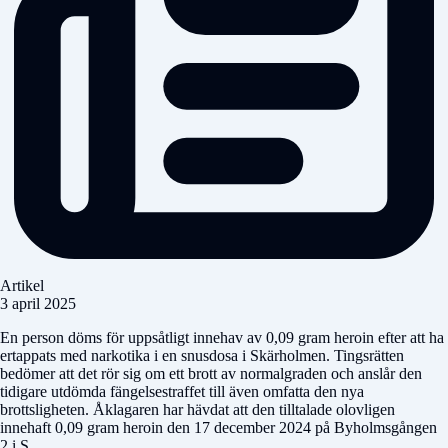
Artikel
3 april 2025
En person döms för uppsåtligt innehav av 0,09 gram heroin efter att ha
ertappats med narkotika i en snusdosa i Skärholmen. Tingsrätten
bedömer att det rör sig om ett brott av normalgraden och anslår den
tidigare utdömda fängelsestraffet till även omfatta den nya
brottsligheten. Åklagaren har hävdat att den tilltalade olovligen
innehaft 0,09 gram heroin den 17 december 2024 på Byholmsgången
2 i S...