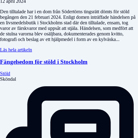
12 april 2024
Den tilltalade har i en dom från Södertörns tingsrätt dömts för stöld
begången den 21 februari 2024. Enligt domen inträffade händelsen på
en livsmedelsbutik i Stockholms stad där den tilltalade, ensam, tog
varor av färskvaror med uppsåt att stjäla. Händelsen, som medfört att
de stulna varorna blev osäljbara, dokumenterades genom kvitto,
fotografi och beslag av ett hjälpmedel i form av en kylväska...
Läs hela artikeln
Fängelsedom för stöld i Stockholm
Stöld
Sköndal