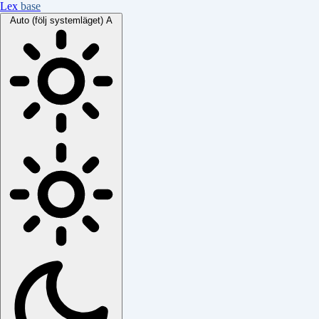
Lex
base
Auto (följ systemläget)
A