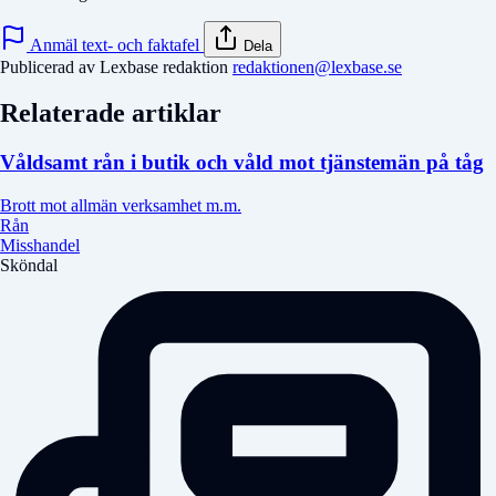
Anmäl text- och faktafel
Dela
Publicerad av Lexbase redaktion
redaktionen@lexbase.se
Relaterade artiklar
Våldsamt rån i butik och våld mot tjänstemän på tåg
Brott mot allmän verksamhet m.m.
Rån
Misshandel
Sköndal