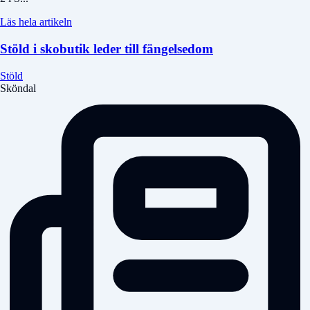
Läs hela artikeln
Stöld i skobutik leder till fängelsedom
Stöld
Sköndal