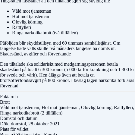
Tingsrätten fastställer att den tilltalade gjort sig skyldig till:
Våld mot tjänsteman
Hot mot tjänsteman
Olovlig körning
Rattfylleri
Ringa narkotikabrott (två tillfällen)
Påföljden blir skyddstillsyn med 60 timmars samhällstjänst. Om
fängelse hade valts skulle två månaders fängelse ha dömts ut.
Skadestånd, avgifter och förverkande
Den tilltalade ska solidariskt med medgärningspersonen betala
skadestånd på totalt 6 300 kronor (5 000 kr för kränkning och 1 300 kr
för sveda och värk). Hen åläggs även att betala en
brottsofferfondsavgift på 800 kronor. I beslag tagen narkotika förklaras
förverkad.
Faktaruta
Brott
Våld mot tjänsteman; Hot mot tjänsteman; Olovlig körning; Rattfylleri;
Ringa narkotikabrott (2 tillfällen)
Domstol och datum
Döld domstol
, 28 oktober 2021
Plats för våldet
Buss på Stationsgatan, Kumla