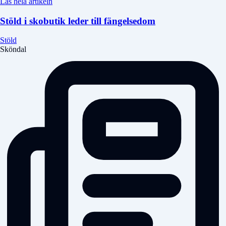
Läs hela artikeln
Stöld i skobutik leder till fängelsedom
Stöld
Sköndal