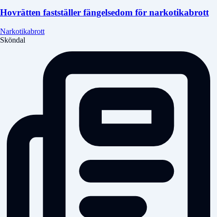
Hovrätten fastställer fängelsedom för narkotikabrott
Narkotikabrott
Sköndal