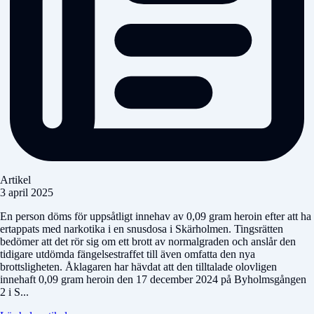
Artikel
3 april 2025
En person döms för uppsåtligt innehav av 0,09 gram heroin efter att ha
ertappats med narkotika i en snusdosa i Skärholmen. Tingsrätten
bedömer att det rör sig om ett brott av normalgraden och anslår den
tidigare utdömda fängelsestraffet till även omfatta den nya
brottsligheten. Åklagaren har hävdat att den tilltalade olovligen
innehaft 0,09 gram heroin den 17 december 2024 på Byholmsgången
2 i S...