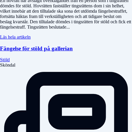
En hovrätt har avslagit överklagandet från en person som i tingsrätten
dömdes för stöld. Hovrätten fastställer tingsrättens dom i sin helhet,
vilket innebär att den tilltalade ska sona det utdömda fängelsestraffet,
fortsätta häktas fram till verkställigheten och att tidigare beslut om
beslag kvarstår. Den tilltalade dömdes i tingsrätten för stöld och fick ett
fängelsestraff. Tingsrätten beslutade...
Läs hela artikeln
Fängelse för stöld på gallerian
Stöld
Sköndal