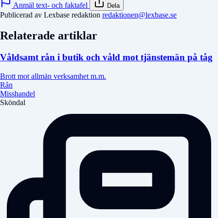
Anmäl text- och faktafel
Dela
Publicerad av Lexbase redaktion
redaktionen@lexbase.se
Relaterade artiklar
Våldsamt rån i butik och våld mot tjänstemän på tåg
Brott mot allmän verksamhet m.m.
Rån
Misshandel
Sköndal