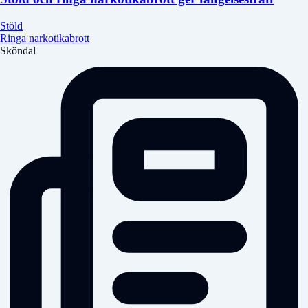
Stöld
Ringa narkotikabrott
Sköndal