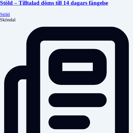
Stöld – Tilltalad döms till 14 dagars fängelse
Stöld
Sköndal