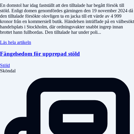
En domstol har idag fastställt att den tilltalade har begått försök till
stöld. Enligt domen genomfördes gärningen den 19 november 2024 då
den tilltalade försökte olovligen ta en jacka till ett värde av 4 999
kronor från en kommersiell butik. Händelsen inträffade på en välbesökt
handelsplats i Stockholm, där ordningsvakter snabbt ingrep innan
brottet hann fullbordas. Den tilltalade har under poli...
Läs hela artikeln
Fängelsedom för upprepad stöld
Stöld
Sköndal