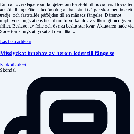
En man överklagade sin fängelsedom för stöld till hovrätten. Hovrätten
anslöt till tingsrättens bedömning att han stulit två par skor men inte ett
tredje, och fastställde påföljden till en månads fängelse. Däremot
upphävdes tingsrättens beslut om förverkande av villkorligt medgiven
frihet. Beslaget av folie och övriga beslut står kvar. Åklagaren hade vid
Södertörns tingsrätt yrkat att den tilltal...
Läs hela artikeln
Misslyckat innehav av heroin leder till fängelse
Narkotikabrott
Sköndal