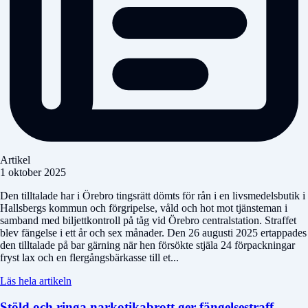
Artikel
1 oktober 2025
Den tilltalade har i Örebro tingsrätt dömts för rån i en livsmedelsbutik i
Hallsbergs kommun och förgripelse, våld och hot mot tjänsteman i
samband med biljettkontroll på tåg vid Örebro centralstation. Straffet
blev fängelse i ett år och sex månader. Den 26 augusti 2025 ertappades
den tilltalade på bar gärning när hen försökte stjäla 24 förpackningar
fryst lax och en flergångsbärkasse till et...
Läs hela artikeln
Stöld och ringa narkotikabrott ger fängelsestraff