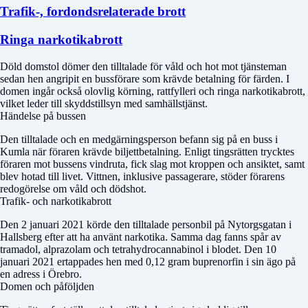
Trafik-, fordondsrelaterade brott
Ringa narkotikabrott
Döld domstol
dömer den tilltalade för våld och hot mot tjänsteman
sedan hen angripit en bussförare som krävde betalning för färden. I
domen ingår också olovlig körning, rattfylleri och ringa narkotikabrott,
vilket leder till skyddstillsyn med samhällstjänst.
Händelse på bussen
Den tilltalade och en medgärningsperson befann sig på en buss i
Kumla när föraren krävde biljettbetalning. Enligt tingsrätten trycktes
föraren mot bussens vindruta, fick slag mot kroppen och ansiktet, samt
blev hotad till livet. Vittnen, inklusive passagerare, stöder förarens
redogörelse om våld och dödshot.
Trafik- och narkotikabrott
Den 2 januari 2021 körde den tilltalade personbil på Nytorgsgatan i
Hallsberg efter att ha använt narkotika. Samma dag fanns spår av
tramadol, alprazolam och tetrahydrocannabinol i blodet. Den 10
januari 2021 ertappades hen med 0,12 gram buprenorfin i sin ägo på
en adress i Örebro.
Domen och påföljden