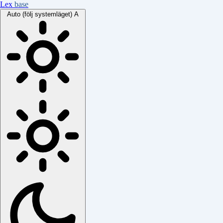
Lex
base
Auto (följ systemläget)
A