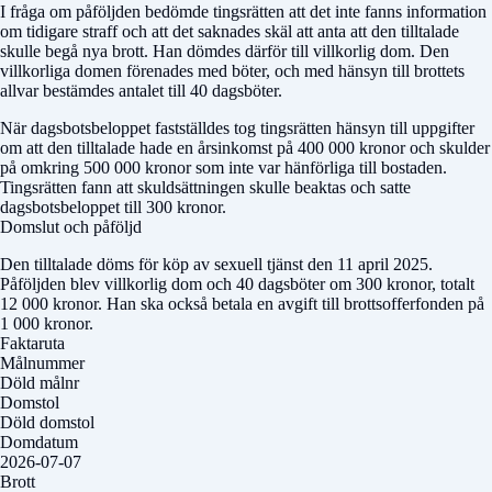
I fråga om påföljden bedömde tingsrätten att det inte fanns information
om tidigare straff och att det saknades skäl att anta att den tilltalade
skulle begå nya brott. Han dömdes därför till villkorlig dom. Den
villkorliga domen förenades med böter, och med hänsyn till brottets
allvar bestämdes antalet till 40 dagsböter.
När dagsbotsbeloppet fastställdes tog tingsrätten hänsyn till uppgifter
om att den tilltalade hade en årsinkomst på 400 000 kronor och skulder
på omkring 500 000 kronor som inte var hänförliga till bostaden.
Tingsrätten fann att skuldsättningen skulle beaktas och satte
dagsbotsbeloppet till 300 kronor.
Domslut och påföljd
Den tilltalade döms för köp av sexuell tjänst den 11 april 2025.
Påföljden blev villkorlig dom och 40 dagsböter om 300 kronor, totalt
12 000 kronor. Han ska också betala en avgift till brottsofferfonden på
1 000 kronor.
Faktaruta
Målnummer
Döld målnr
Domstol
Döld domstol
Domdatum
2026-07-07
Brott