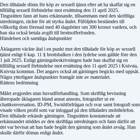
Den tilltalade döms för köp av sexuell tjänst efter att ha skaffat sig en
tillfällig sexuell förbindelse mot ersättning den 11 april 2025.
Tingsrätten fann att hans erkännande, tillsammans med den skriftliga
utredningen, räckte för att styrka åtalet. Påföljden bestämdes till
villkorlig dom förenad med 40 dagsböter om 300 kronor vardera, och
han ska också betala avgift till brottsofferfonden.
Händelsen och samtliga åtalspunkter
Åklagaren väckte åtal i en punkt mot den tilltalade för köp av sexuell
tjänst enligt 6 kap. 11 § brottsbalken i den lydelse som gällde före den
1 juli 2025. Enligt gärningsbeskrivningen hade han skaffat sig en
tillfällig sexuell förbindelse mot ersättning den 11 april 2025 i Knivsta,
Knivsta kommun. Det angavs också att gärningen begicks med uppsåt.
Några ytterligare åtalspunkter framgår inte av materialet.
Rättens bedömning
Målet avgjordes utan huvudförhandling. Som skriftlig bevisning
åberopade åklagaren bland annat annons, fotografier ur en
chattkonversation, ID-PM, Swishförfrågan och svar samt fotografi som
visade vilken profil som var inloggad på den tilltalades mobiltelefon.
Den tilltalade erkände gärningen. Tingsrätten konstaterade att
erkännandet stöddes av den skriftliga utredningen och fann därför att
det var bevisat att han hade begått den gärning som åtalet avsåg. Han
skulle därför dömas enligt åtalet.