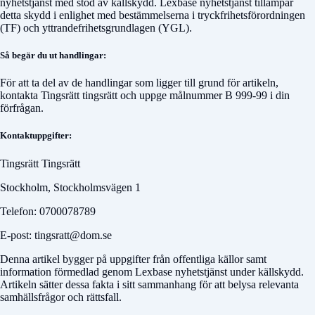
nyhetstjänst med stöd av källskydd. Lexbase nyhetstjänst tillämpar
detta skydd i enlighet med bestämmelserna i tryckfrihetsförordningen
(TF) och yttrandefrihetsgrundlagen (YGL).
Så begär du ut handlingar:
För att ta del av de handlingar som ligger till grund för artikeln,
kontakta
Tingsrätt tingsrätt
och uppge målnummer
B 999-99
i din
förfrågan.
Kontaktuppgifter:
Tingsrätt Tingsrätt
Stockholm, Stockholmsvägen 1
Telefon: 0700078789
E-post: tingsratt@dom.se
Denna artikel bygger på uppgifter från offentliga källor samt
information förmedlad genom Lexbase nyhetstjänst under källskydd.
Artikeln sätter dessa fakta i sitt sammanhang för att belysa relevanta
samhällsfrågor och rättsfall.