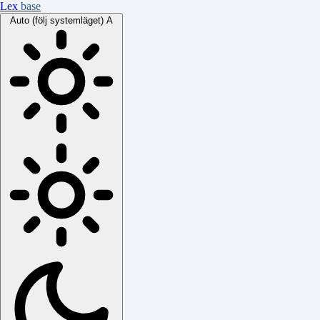
Lex
base
Auto (följ systemläget)
A