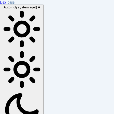
Lex
base
Auto (följ systemläget)
A