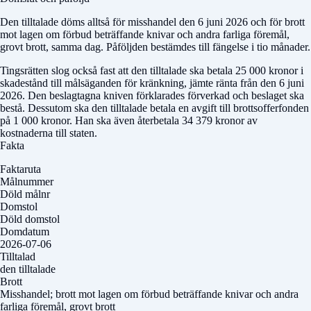
Den tilltalade döms alltså för misshandel den 6 juni 2026 och för brott
mot lagen om förbud beträffande knivar och andra farliga föremål,
grovt brott, samma dag. Påföljden bestämdes till fängelse i tio månader.
Tingsrätten slog också fast att den tilltalade ska betala 25 000 kronor i
skadestånd till målsäganden för kränkning, jämte ränta från den 6 juni
2026. Den beslagtagna kniven förklarades förverkad och beslaget ska
bestå. Dessutom ska den tilltalade betala en avgift till brottsofferfonden
på 1 000 kronor. Han ska även återbetala 34 379 kronor av
kostnaderna till staten.
Fakta
Faktaruta
Målnummer
Döld målnr
Domstol
Döld domstol
Domdatum
2026-07-06
Tilltalad
den tilltalade
Brott
Misshandel; brott mot lagen om förbud beträffande knivar och andra
farliga föremål, grovt brott