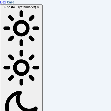
Lex
base
Auto (följ systemläget)
A