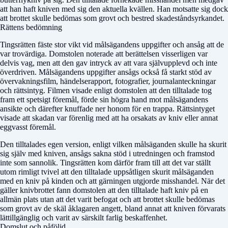
att han haft kniven med sig den aktuella kvällen. Han motsatte sig dock
att brottet skulle bedömas som grovt och bestred skadeståndsyrkandet.
Rättens bedömning
Tingsrätten fäste stor vikt vid målsägandens uppgifter och ansåg att de
var trovärdiga. Domstolen noterade att berättelsen visserligen var
delvis vag, men att den gav intryck av att vara självupplevd och inte
överdriven. Målsägandens uppgifter ansågs också få starkt stöd av
övervakningsfilm, händelserapport, fotografier, journalanteckningar
och rättsintyg. Filmen visade enligt domstolen att den tilltalade tog
fram ett spetsigt föremål, förde sin högra hand mot målsägandens
ansikte och därefter knuffade ner honom för en trappa. Rättsintyget
visade att skadan var förenlig med att ha orsakats av kniv eller annat
eggvasst föremål.
Den tilltalades egen version, enligt vilken målsäganden skulle ha skurit
sig själv med kniven, ansågs sakna stöd i utredningen och framstod
inte som sannolik. Tingsrätten kom därför fram till att det var ställt
utom rimligt tvivel att den tilltalade uppsåtligen skurit målsäganden
med en kniv på kinden och att gärningen utgjorde misshandel. När det
gäller knivbrottet fann domstolen att den tilltalade haft kniv på en
allmän plats utan att det varit befogat och att brottet skulle bedömas
som grovt av de skäl åklagaren angett, bland annat att kniven förvarats
lättillgänglig och varit av särskilt farlig beskaffenhet.
Domslut och påföljd