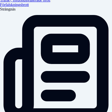
Trafik-, fordondsrelaterade brott
Förfalskningsbrott
Strängnäs