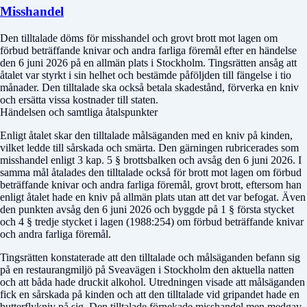
Misshandel
Den tilltalade döms för misshandel och grovt brott mot lagen om
förbud beträffande knivar och andra farliga föremål efter en händelse
den 6 juni 2026 på en allmän plats i Stockholm. Tingsrätten ansåg att
åtalet var styrkt i sin helhet och bestämde påföljden till fängelse i tio
månader. Den tilltalade ska också betala skadestånd, förverka en kniv
och ersätta vissa kostnader till staten.
Händelsen och samtliga åtalspunkter
Enligt åtalet skar den tilltalade målsäganden med en kniv på kinden,
vilket ledde till sårskada och smärta. Den gärningen rubricerades som
misshandel enligt 3 kap. 5 § brottsbalken och avsåg den 6 juni 2026. I
samma mål åtalades den tilltalade också för brott mot lagen om förbud
beträffande knivar och andra farliga föremål, grovt brott, eftersom han
enligt åtalet hade en kniv på allmän plats utan att det var befogat. Även
den punkten avsåg den 6 juni 2026 och byggde på 1 § första stycket
och 4 § tredje stycket i lagen (1988:254) om förbud beträffande knivar
och andra farliga föremål.
Tingsrätten konstaterade att den tilltalade och målsäganden befann sig
på en restaurangmiljö på Sveavägen i Stockholm den aktuella natten
och att båda hade druckit alkohol. Utredningen visade att målsäganden
fick en sårskada på kinden och att den tilltalade vid gripandet hade en
butterflykniv på sig. Den tilltalade förnekade misshandel men medgav