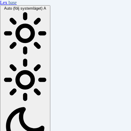
Lex
base
Auto (följ systemläget)
A