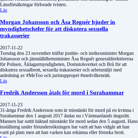
Länsförsäkringar förlorade tvisten.
Läs
Morgan Johansson och Åsa Regnér bjuder in
myndighetschefer för att diskutera sexuella
trakasserier
2017-11-22
Torsdag den 23 november träffar justitie- och inrikesminister Morgan
Johansson och jämställdhetsminister Åsa Regnér generaldirektörerna
för Polisen, Åklagarmyndigheten, Domstolsverket och Brå för att
diskutera sexualbrott, sexuella trakasserier och arbetsmiljö med
anledning av #MeToo och juristuppropet #medvilkenrätt.
Läs
Fredrik Andersson åtals för mord i Surahammar
2017-11-23
31-åriga Fredrik Andersson som är misstänkt för mord på en kvinna i
Surahammar den 1 augusti 2017 åtalas nu i Västmanlands tingsrätt.
Mannen har suttit häktad misstänkt för mord sedan den 5 augusti. Hans
inställning under förundersökningen har varit att han vidgår att han
varit på plats men att han varken kan erkänna eller förneka brott.
Läs