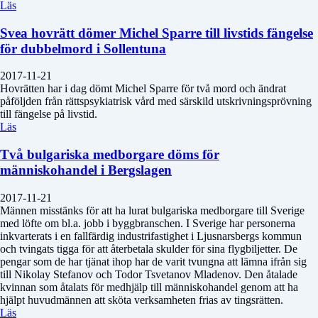
Läs
Svea hovrätt dömer Michel Sparre till livstids fängelse
för dubbelmord i Sollentuna
2017-11-21
Hovrätten har i dag dömt Michel Sparre för två mord och ändrat
påföljden från rättspsykiatrisk vård med särskild utskrivningsprövning
till fängelse på livstid.
Läs
Två bulgariska medborgare döms för
människohandel i Bergslagen
2017-11-21
Männen misstänks för att ha lurat bulgariska medborgare till Sverige
med löfte om bl.a. jobb i byggbranschen. I Sverige har personerna
inkvarterats i en fallfärdig industrifastighet i Ljusnarsbergs kommun
och tvingats tigga för att återbetala skulder för sina flygbiljetter. De
pengar som de har tjänat ihop har de varit tvungna att lämna ifrån sig
till Nikolay Stefanov och Todor Tsvetanov Mladenov. Den åtalade
kvinnan som åtalats för medhjälp till människohandel genom att ha
hjälpt huvudmännen att sköta verksamheten frias av tingsrätten.
Läs