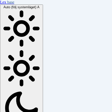
Lex
base
Auto (följ systemläget)
A