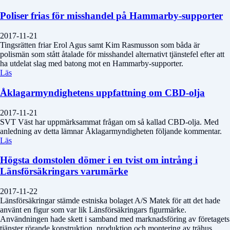
Poliser frias för misshandel på Hammarby-supporter
2017-11-21
Tingsrätten friar Erol Agus samt Kim Rasmusson som båda är
polismän som stått åtalade för misshandel alternativt tjänstefel efter att
ha utdelat slag med batong mot en Hammarby-supporter.
Läs
Åklagarmyndighetens uppfattning om CBD-olja
2017-11-21
SVT Väst har uppmärksammat frågan om så kallad CBD-olja. Med
anledning av detta lämnar Åklagarmyndigheten följande kommentar.
Läs
Högsta domstolen dömer i en tvist om intrång i
Länsförsäkringars varumärke
2017-11-22
Länsförsäkringar stämde estniska bolaget A/S Matek för att det hade
använt en figur som var lik Länsförsäkringars figurmärke.
Användningen hade skett i samband med marknadsföring av företagets
tjänster rörande konstruktion, produktion och montering av trähus.