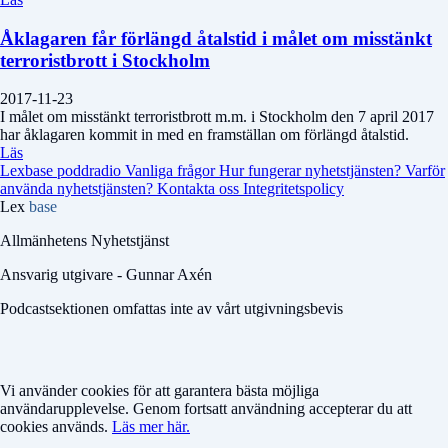
Åklagaren får förlängd åtalstid i målet om misstänkt
terroristbrott i Stockholm
2017-11-23
I målet om misstänkt terroristbrott m.m. i Stockholm den 7 april 2017
har åklagaren kommit in med en framställan om förlängd åtalstid.
Läs
Lexbase poddradio
Vanliga frågor
Hur fungerar nyhetstjänsten?
Varför
använda nyhetstjänsten?
Kontakta oss
Integritetspolicy
Lex
base
Allmänhetens Nyhetstjänst
Ansvarig utgivare - Gunnar Axén
Podcastsektionen omfattas inte av vårt utgivningsbevis
Vi använder cookies för att garantera bästa möjliga
användarupplevelse. Genom fortsatt användning accepterar du att
cookies används.
Läs mer här.