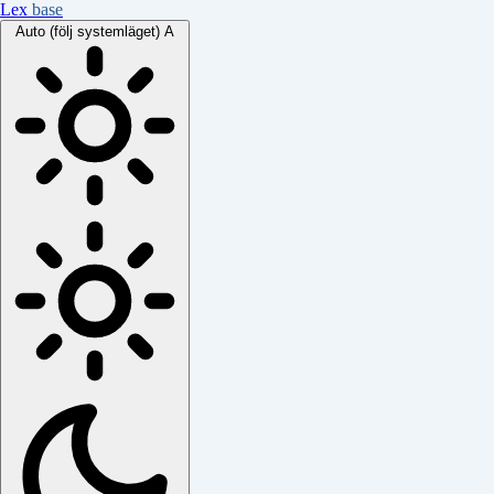
Lex
base
Auto (följ systemläget)
A