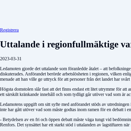
Registrera
Uttalande i regionfullmäktige va
2023-03-31
Ledamoten gjorde det uttalande som föranledde åtalet – att befolkningen 
diskuterades. Anförandet berörde arbetslösheten i regionen, vilken en
menade att han ville ge uttryck för att personer från det landet har svå
Högsta domstolen slår fast att det finns endast ett litet utrymme för at
ett särskilt kränkande innehåll och som tydligt går utöver vad som är ac
Ledamotens uppgift om sitt syfte med anförandet stöds av utredningen i
inte har gått utöver vad som måste godtas inom ramen för en debatt i en
- Betydelsen av en fri och öppen debatt måste väga tungt vid bedömninge
Renfors. Det synsättet har ett starkt stöd i uttalanden av lagstiftaren