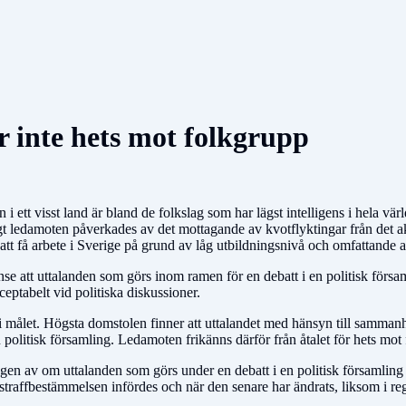
r inte hets mot folkgrupp
i ett visst land är bland de folkslag som har lägst intelligens i hela v
ligt ledamoten påverkades av det mottagande av kvotflyktingar från det
rt att få arbete i Sverige på grund av låg utbildningsnivå och omfattande
t anse att uttalanden som görs inom ramen för en debatt i en politisk för
ceptabelt vid politiska diskussioner.
 målet. Högsta domstolen finner att uttalandet med hänsyn till sammanha
 politisk församling. Ledamoten frikänns därför från åtalet för hets mot
n av om uttalanden som görs under en debatt i en politisk församling sk
 när straffbestämmelsen infördes och när den senare har ändrats, liksom 