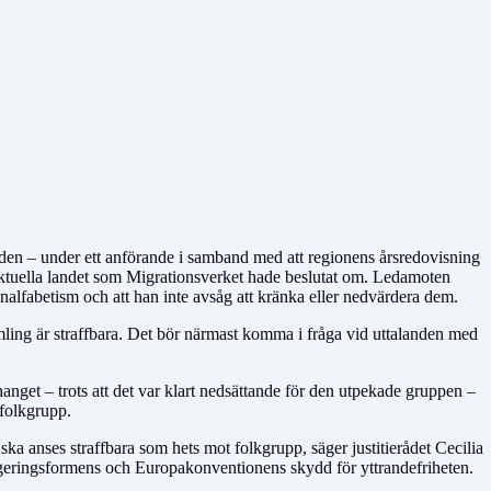
ärlden – under ett anförande i samband med att regionens årsredovisning
 aktuella landet som Migrationsverket hade beslutat om. Ledamoten
 analfabetism och att han inte avsåg att kränka eller nedvärdera dem.
samling är straffbara. Det bör närmast komma i fråga vid uttalanden med
nget – trots att det var klart nedsättande för den utpekade gruppen –
 folkgrupp.
a anses straffbara som hets mot folkgrupp, säger justitierådet Cecilia
i regeringsformens och Europakonventionens skydd för yttrandefriheten.