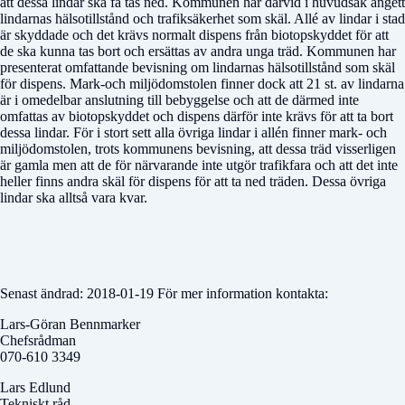
att dessa lindar ska få tas ned. Kommunen har därvid i huvudsak angett
lindarnas hälsotillstånd och trafiksäkerhet som skäl. Allé av lindar i stad
är skyddade och det krävs normalt dispens från biotopskyddet för att
de ska kunna tas bort och ersättas av andra unga träd. Kommunen har
presenterat omfattande bevisning om lindarnas hälsotillstånd som skäl
för dispens. Mark-och miljödomstolen finner dock att 21 st. av lindarna
är i omedelbar anslutning till bebyggelse och att de därmed inte
omfattas av biotopskyddet och dispens därför inte krävs för att ta bort
dessa lindar. För i stort sett alla övriga lindar i allén finner mark- och
miljödomstolen, trots kommunens bevisning, att dessa träd visserligen
är gamla men att de för närvarande inte utgör trafikfara och att det inte
heller finns andra skäl för dispens för att ta ned träden. Dessa övriga
lindar ska alltså vara kvar.
Senast ändrad: 2018-01-19 För mer information kontakta:
Lars-Göran Bennmarker
Chefsrådman
070-610 3349
Lars Edlund
Tekniskt råd