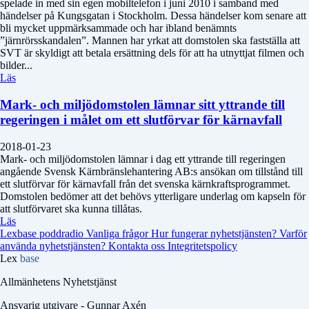
spelade in med sin egen mobiltelefon i juni 2010 i samband med
händelser på Kungsgatan i Stockholm. Dessa händelser kom senare att
bli mycket uppmärksammade och har ibland benämnts
”järnrörsskandalen”. Mannen har yrkat att domstolen ska fastställa att
SVT är skyldigt att betala ersättning dels för att ha utnyttjat filmen och
bilder...
Läs
Mark- och miljödomstolen lämnar sitt yttrande till
regeringen i målet om ett slutförvar för kärnavfall
2018-01-23
Mark- och miljödomstolen lämnar i dag ett yttrande till regeringen
angående Svensk Kärnbränslehantering AB:s ansökan om tillstånd till
ett slutförvar för kärnavfall från det svenska kärnkraftsprogrammet.
Domstolen bedömer att det behövs ytterligare underlag om kapseln för
att slutförvaret ska kunna tillåtas.
Läs
Lexbase poddradio
Vanliga frågor
Hur fungerar nyhetstjänsten?
Varför
använda nyhetstjänsten?
Kontakta oss
Integritetspolicy
Lex
base
Allmänhetens Nyhetstjänst
Ansvarig utgivare - Gunnar Axén