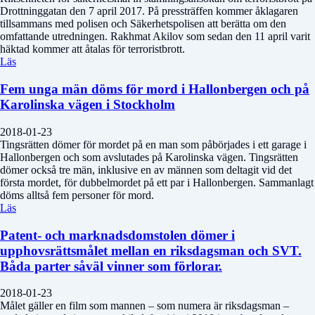
Drottninggatan den 7 april 2017. På pressträffen kommer åklagaren
tillsammans med polisen och Säkerhetspolisen att berätta om den
omfattande utredningen. Rakhmat Akilov som sedan den 11 april varit
häktad kommer att åtalas för terroristbrott.
Läs
Fem unga män döms för mord i Hallonbergen och på
Karolinska vägen i Stockholm
2018-01-23
Tingsrätten dömer för mordet på en man som påbörjades i ett garage i
Hallonbergen och som avslutades på Karolinska vägen. Tingsrätten
dömer också tre män, inklusive en av männen som deltagit vid det
första mordet, för dubbelmordet på ett par i Hallonbergen. Sammanlagt
döms alltså fem personer för mord.
Läs
Patent- och marknadsdomstolen dömer i
upphovsrättsmålet mellan en riksdagsman och SVT.
Båda parter såväl vinner som förlorar.
2018-01-23
Målet gäller en film som mannen – som numera är riksdagsman –