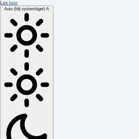
Lex
base
Auto (följ systemläget)
A