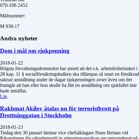
070-106 2452
Målnummer:
M 938-17
Andra nyheter
Dom i mål om sjukpenning
2018-01-22
Högsta förvaltningsdomstolen har ansett att det s.k. arbetslöshetstaket i
28 kap. 11 § socialförsäkringsbalken ska tillämpas så snart en försäkrad
saknar anställning under de dagar sjukpenningen avser även om det
framgår att han eller hon skulle ha fått en anställning om sjukfallet inte
hade inträffat.
Läs
Rakhmat Akilov åtalas nu för terroristbrott på
Drottninggatan i Stockholm
2018-01-23
Tisdag den 30 januari lämnar vice chefsåklagare Hans Ihrman vid
Riksenheten för säkerhetsmål in stämningsansökan om terroristbrott på