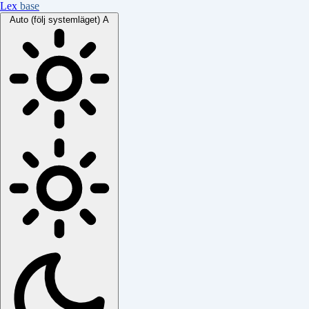
Lex
base
Auto (följ systemläget)
A