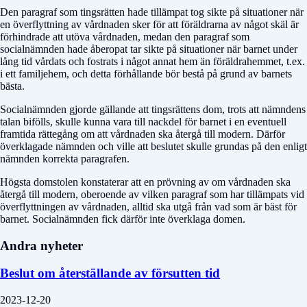
Den paragraf som tingsrätten hade tillämpat tog sikte på situationer när
en överflyttning av vårdnaden sker för att föräldrarna av något skäl är
förhindrade att utöva vårdnaden, medan den paragraf som
socialnämnden hade åberopat tar sikte på situationer när barnet under
lång tid vårdats och fostrats i något annat hem än föräldrahemmet, t.ex.
i ett familjehem, och detta förhållande bör bestå på grund av barnets
bästa.
Socialnämnden gjorde gällande att tingsrättens dom, trots att nämndens
talan bifölls, skulle kunna vara till nackdel för barnet i en eventuell
framtida rättegång om att vårdnaden ska återgå till modern. Därför
överklagade nämnden och ville att beslutet skulle grundas på den enligt
nämnden korrekta paragrafen.
Högsta domstolen konstaterar att en prövning av om vårdnaden ska
återgå till modern, oberoende av vilken paragraf som har tillämpats vid
överflyttningen av vårdnaden, alltid ska utgå från vad som är bäst för
barnet. Socialnämnden fick därför inte överklaga domen.
Andra nyheter
Beslut om återställande av försutten tid
2023-12-20