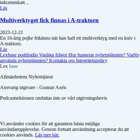
inkomstskatt. ,
Läs
Multiverktyget fick finnas i A-traktorn
2023-12-21
En 16-årig pojke frikänns när han haft ett multiverktyg med en kniv i
A-traktorn.
Läs
Lexbase poddradio
Vanliga frågor
Hur fungerar nyhetstjänsten?
Varför
använda nyhetstjänsten?
Kontakta oss
Integritetspolicy
Lex
base
Allmänhetens Nyhetstjänst
Ansvarig utgivare - Gunnar Axén
Podcastsektionen omfattas inte av vårt utgivningsbevis
Vi använder cookies för att garantera bästa möjliga
användarupplevelse. Genom fortsatt användning accepterar du att
cookies används.
Läs mer här.