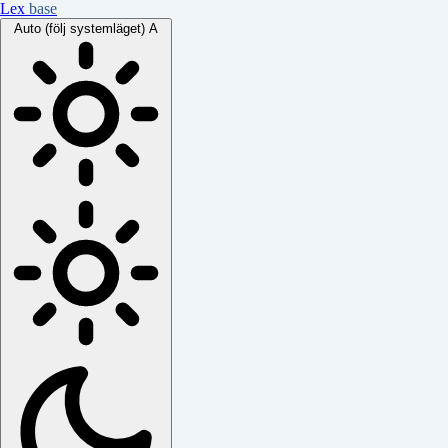
Lex
base
Auto (följ systemläget)
A