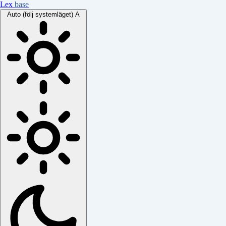
Lex
base
Auto (följ systemläget)
A