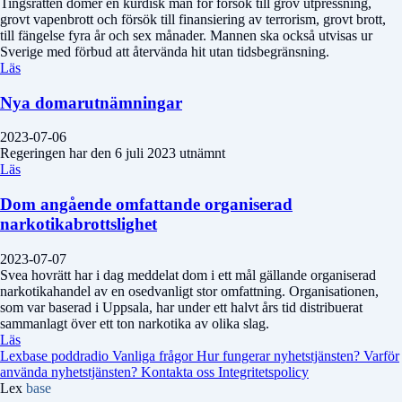
Tingsrätten dömer en kurdisk man för försök till grov utpressning,
grovt vapenbrott och försök till finansiering av terrorism, grovt brott,
till fängelse fyra år och sex månader. Mannen ska också utvisas ur
Sverige med förbud att återvända hit utan tidsbegränsning.
Läs
Nya domarutnämningar
2023-07-06
Regeringen har den 6 juli 2023 utnämnt
Läs
Dom angående omfattande organiserad
narkotikabrottslighet
2023-07-07
Svea hovrätt har i dag meddelat dom i ett mål gällande organiserad
narkotikahandel av en osedvanligt stor omfattning. Organisationen,
som var baserad i Uppsala, har under ett halvt års tid distribuerat
sammanlagt över ett ton narkotika av olika slag.
Läs
Lexbase poddradio
Vanliga frågor
Hur fungerar nyhetstjänsten?
Varför
använda nyhetstjänsten?
Kontakta oss
Integritetspolicy
Lex
base