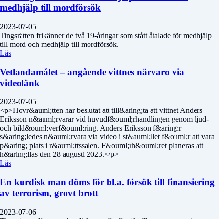
medhjälp till mordförsök
2023-07-05
Tingsrätten frikänner de två 19-åringar som stått åtalade för medhjälp
till mord och medhjälp till mordförsök.
Läs
Vetlandamålet – angående vittnes närvaro via
videolänk
2023-07-05
<p>Hovr&auml;tten har beslutat att till&aring;ta att vittnet Anders
Eriksson n&auml;rvarar vid huvudf&ouml;rhandlingen genom ljud-
och bild&ouml;verf&ouml;ring. Anders Eriksson f&aring;r
s&aring;ledes n&auml;rvara via video i st&auml;llet f&ouml;r att vara
p&aring; plats i r&auml;ttssalen. F&ouml;rh&ouml;ret planeras att
h&aring;llas den 28 augusti 2023.</p>
Läs
En kurdisk man döms för bl.a. försök till finansiering
av terrorism, grovt brott
2023-07-06