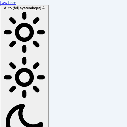
Lex
base
Auto (följ systemläget)
A