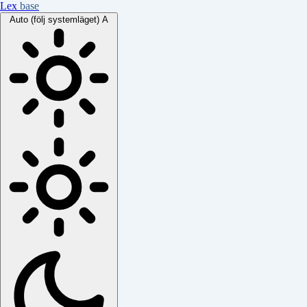
Lex
base
Auto (följ systemläget)
A