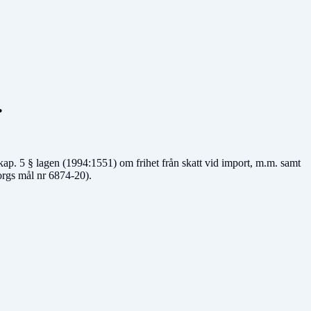
.
kap. 5 § lagen (1994:1551) om frihet från skatt vid import, m.m. samt
orgs mål nr 6874-20).