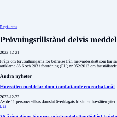
Registrera
Prövningstillstånd delvis medde
2022-12-21
Fråga om förutsättningarna för befrielse från mervärdesskatt som har sa
artiklarna 86.6 och 203 i förordning (EU) nr 952/2013 om fastställand
Andra nyheter
Hovrätten meddelar dom i omfattande encrochat-mål
2022-12-22
Av de 11 personer vilkas domslut överklagats frikänner hovrätten ytterl
Läs
26-åring döms för grov misshandel efter dödligt kniv