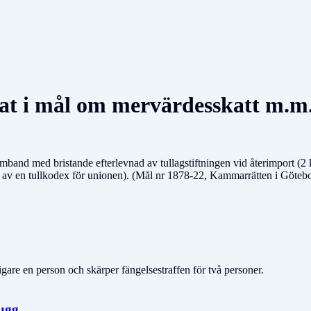
lat i mål om mervärdesskatt m.m
mband med bristande efterlevnad av tullagstiftningen vid återimport (2 
e av en tullkodex för unionen). (Mål nr 1878-22, Kammarrätten i Göteb
igare en person och skärper fängelsestraffen för två personer.
hugg