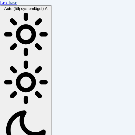
Lex
base
Auto (följ systemläget)
A