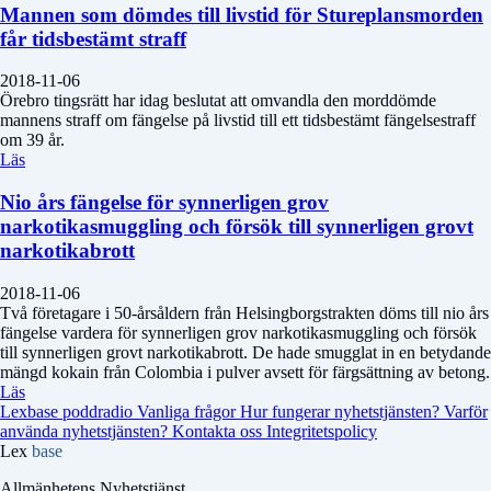
Mannen som dömdes till livstid för Stureplansmorden
får tidsbestämt straff
2018-11-06
Örebro tingsrätt har idag beslutat att omvandla den morddömde
mannens straff om fängelse på livstid till ett tidsbestämt fängelsestraff
om 39 år.
Läs
Nio års fängelse för synnerligen grov
narkotikasmuggling och försök till synnerligen grovt
narkotikabrott
2018-11-06
Två företagare i 50-årsåldern från Helsingborgstrakten döms till nio års
fängelse vardera för synnerligen grov narkotikasmuggling och försök
till synnerligen grovt narkotikabrott. De hade smugglat in en betydande
mängd kokain från Colombia i pulver avsett för färgsättning av betong.
Läs
Lexbase poddradio
Vanliga frågor
Hur fungerar nyhetstjänsten?
Varför
använda nyhetstjänsten?
Kontakta oss
Integritetspolicy
Lex
base
Allmänhetens Nyhetstjänst