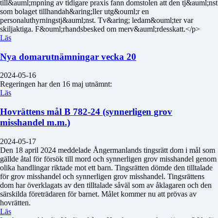
till&auml;mpning av tidigare praxis fann domstolen att den tj&auml;nst
som bolaget tillhandah&aring;ller utg&ouml;r en
personaluthyrningstj&auml;nst. Tv&aring; ledam&ouml;ter var
skiljaktiga. F&ouml;rhandsbesked om merv&auml;rdesskatt.</p>
Läs
Nya domarutnämningar vecka 20
2024-05-16
Regeringen har den 16 maj utnämnt:
Läs
Hovrättens mål B 782-24 (synnerligen grov
misshandel m.m.)
2024-05-17
Den 18 april 2024 meddelade Ångermanlands tingsrätt dom i mål som
gällde åtal för försök till mord och synnerligen grov misshandel genom
olika handlingar riktade mot ett barn. Tingsrätten dömde den tilltalade
för grov misshandel och synnerligen grov misshandel. Tingsrättens
dom har överklagats av den tilltalade såväl som av åklagaren och den
särskilda företrädaren för barnet. Målet kommer nu att prövas av
hovrätten.
Läs