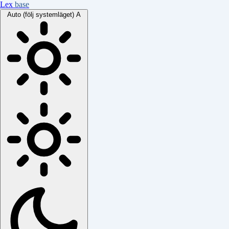
Lex
base
Auto (följ systemläget)
A