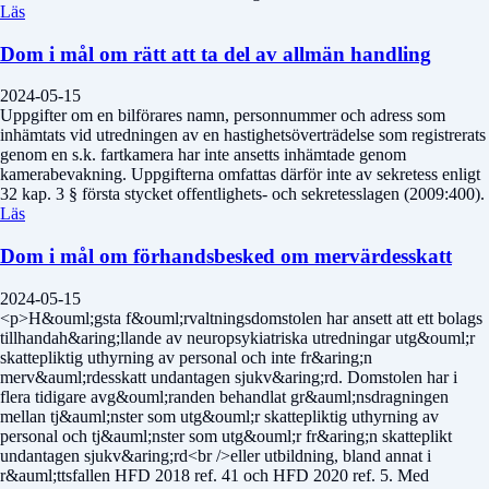
Läs
Dom i mål om rätt att ta del av allmän handling
2024-05-15
Uppgifter om en bilförares namn, personnummer och adress som
inhämtats vid utredningen av en hastighetsöverträdelse som registrerats
genom en s.k. fartkamera har inte ansetts inhämtade genom
kamerabevakning. Uppgifterna omfattas därför inte av sekretess enligt
32 kap. 3 § första stycket offentlighets- och sekretesslagen (2009:400).
Läs
Dom i mål om förhandsbesked om mervärdesskatt
2024-05-15
<p>H&ouml;gsta f&ouml;rvaltningsdomstolen har ansett att ett bolags
tillhandah&aring;llande av neuropsykiatriska utredningar utg&ouml;r
skattepliktig uthyrning av personal och inte fr&aring;n
merv&auml;rdesskatt undantagen sjukv&aring;rd. Domstolen har i
flera tidigare avg&ouml;randen behandlat gr&auml;nsdragningen
mellan tj&auml;nster som utg&ouml;r skattepliktig uthyrning av
personal och tj&auml;nster som utg&ouml;r fr&aring;n skatteplikt
undantagen sjukv&aring;rd<br />eller utbildning, bland annat i
r&auml;ttsfallen HFD 2018 ref. 41 och HFD 2020 ref. 5. Med