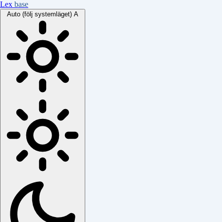
Lex
base
Auto (följ systemläget)
A