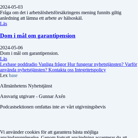
2024-05-03
Fråga om det i arbetslöshetsförsäkringens mening funnits giltig
anledning att lämna ett arbete av hälsoskäl.
Läs
Dom i mål om garantipension
2024-05-06
Dom i mål om garantipension.
Läs
Lexbase poddradio
Vanliga frågor
Hur fungerar nyhetstjänsten?
Varför
använda nyhetstjänsten?
Kontakta oss
Integritetspolicy
Lex
base
Allmänhetens Nyhetstjänst
Ansvarig utgivare - Gunnar Axén
Podcastsektionen omfattas inte av vårt utgivningsbevis
Vi använder cookies för att garantera bästa möjliga
användarupplevelse. Genom fortsatt användning accepterar du att