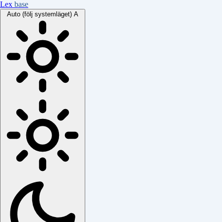
Lex
base
Auto (följ systemläget)
A