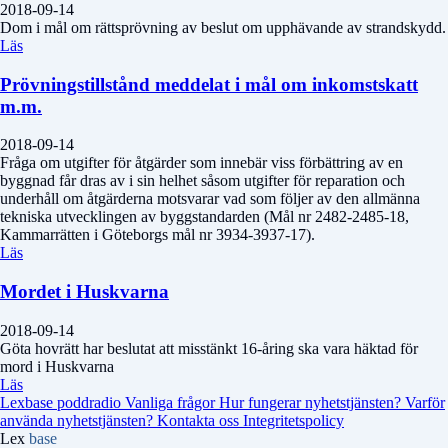
2018-09-14
Dom i mål om rättsprövning av beslut om upphävande av strandskydd.
Läs
Prövningstillstånd meddelat i mål om inkomstskatt
m.m.
2018-09-14
Fråga om utgifter för åtgärder som innebär viss förbättring av en
byggnad får dras av i sin helhet såsom utgifter för reparation och
underhåll om åtgärderna motsvarar vad som följer av den allmänna
tekniska utvecklingen av byggstandarden (Mål nr 2482-2485-18,
Kammarrätten i Göteborgs mål nr 3934-3937-17).
Läs
Mordet i Huskvarna
2018-09-14
Göta hovrätt har beslutat att misstänkt 16-åring ska vara häktad för
mord i Huskvarna
Läs
Lexbase poddradio
Vanliga frågor
Hur fungerar nyhetstjänsten?
Varför
använda nyhetstjänsten?
Kontakta oss
Integritetspolicy
Lex
base