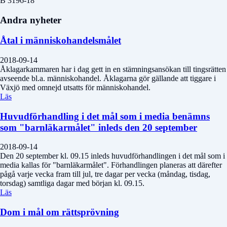
B 3196-18
Andra nyheter
Åtal i människohandelsmålet
2018-09-14
Åklagarkammaren har i dag gett in en stämningsansökan till tingsrätten
avseende bl.a. människohandel. Åklagarna gör gällande att tiggare i
Växjö med omnejd utsatts för människohandel.
Läs
Huvudförhandling i det mål som i media benämns
som "barnläkarmålet" inleds den 20 september
2018-09-14
Den 20 september kl. 09.15 inleds huvudförhandlingen i det mål som i
media kallas för "barnläkarmålet". Förhandlingen planeras att därefter
pågå varje vecka fram till jul, tre dagar per vecka (måndag, tisdag,
torsdag) samtliga dagar med början kl. 09.15.
Läs
Dom i mål om rättsprövning