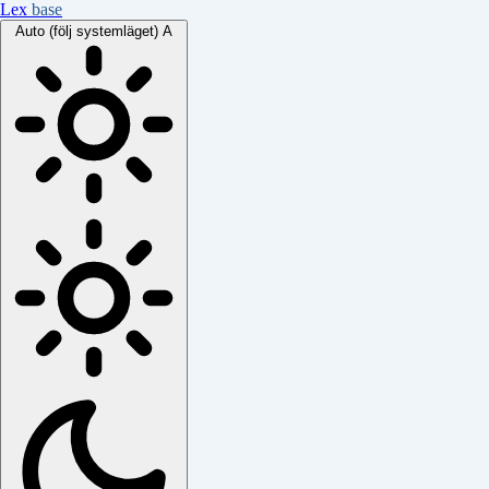
Lex
base
Auto (följ systemläget)
A