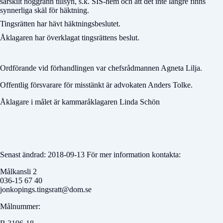
särskilt noggrann tillsyn, s.k. SIS-hem och att det inte längre finns
synnerliga skäl för häktning.
Tingsrätten har hävt häktningsbeslutet.
Åklagaren har överklagat tingsrättens beslut.
Ordförande vid förhandlingen var chefsrådmannen Agneta Lilja.
Offentlig försvarare för misstänkt är advokaten Anders Tolke.
Åklagare i målet är kammaråklagaren Linda Schön
Senast ändrad: 2018-09-13 För mer information kontakta:
Målkansli 2
036-15 67 40
jonkopings.tingsratt@dom.se
Målnummer: