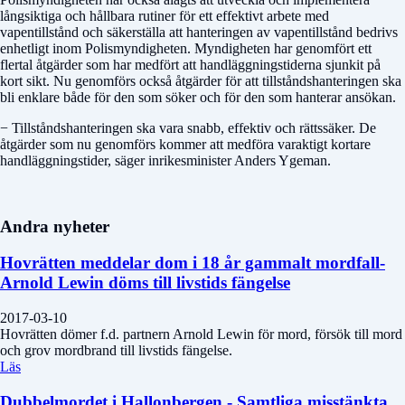
långsiktiga och hållbara rutiner för ett effektivt arbete med
vapentillstånd och säkerställa att hanteringen av vapentillstånd bedrivs
enhetligt inom Polismyndigheten. Myndigheten har genomfört ett
flertal åtgärder som har medfört att handläggningstiderna sjunkit på
kort sikt. Nu genomförs också åtgärder för att tillståndshanteringen ska
bli enklare både för den som söker och för den som hanterar ansökan.
− Tillståndshanteringen ska vara snabb, effektiv och rättssäker. De
åtgärder som nu genomförs kommer att medföra varaktigt kortare
handläggningstider, säger inrikesminister Anders Ygeman.
Andra nyheter
Hovrätten meddelar dom i 18 år gammalt mordfall-
Arnold Lewin döms till livstids fängelse
2017-03-10
Hovrätten dömer f.d. partnern Arnold Lewin för mord, försök till mord
och grov mordbrand till livstids fängelse.
Läs
Dubbelmordet i Hallonbergen - Samtliga misstänkta