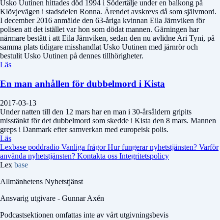
Usko Uutinen hittades död 1994 i Södertälje under en balkong på
Klövjevägen i stadsdelen Ronna. Ärendet avskrevs då som självmord.
I december 2016 anmälde den 63-åriga kvinnan Eila Järnviken för
polisen att det istället var hon som dödat mannen. Gärningen har
närmare bestått i att Eila Järnviken, sedan den nu avlidne Ari Tyni, på
samma plats tidigare misshandlat Usko Uutinen med järnrör och
bestulit Usko Uutinen på dennes tillhörigheter.
Läs
En man anhållen för dubbelmord i Kista
2017-03-13
Under natten till den 12 mars har en man i 30-årsåldern gripits
misstänkt för det dubbelmord som skedde i Kista den 8 mars. Mannen
greps i Danmark efter samverkan med europeisk polis.
Läs
Lexbase poddradio
Vanliga frågor
Hur fungerar nyhetstjänsten?
Varför
använda nyhetstjänsten?
Kontakta oss
Integritetspolicy
Lex
base
Allmänhetens Nyhetstjänst
Ansvarig utgivare - Gunnar Axén
Podcastsektionen omfattas inte av vårt utgivningsbevis