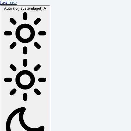
Lex
base
Auto (följ systemläget)
A