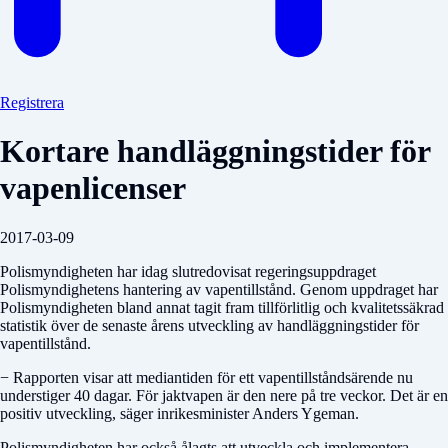
Registrera
Kortare handläggningstider för
vapenlicenser
2017-03-09
Polismyndigheten har idag slutredovisat regeringsuppdraget
Polismyndighetens hantering av vapentillstånd. Genom uppdraget har
Polismyndigheten bland annat tagit fram tillförlitlig och kvalitetssäkrad
statistik över de senaste årens utveckling av handläggningstider för
vapentillstånd.
− Rapporten visar att mediantiden för ett vapentillståndsärende nu
understiger 40 dagar. För jaktvapen är den nere på tre veckor. Det är en
positiv utveckling, säger inrikesminister Anders Ygeman.
Polismyndigheten har också ålagts att utveckla och implementera