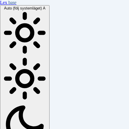
Lex
base
Auto (följ systemläget)
A