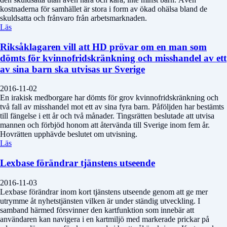
kostnaderna för samhället är stora i form av ökad ohälsa bland de
skuldsatta och frånvaro från arbetsmarknaden.
Läs
Riksåklagaren vill att HD prövar om en man som
dömts för kvinnofridskränkning och misshandel av ett
av sina barn ska utvisas ur Sverige
2016-11-02
En irakisk medborgare har dömts för grov kvinnofridskränkning och
två fall av misshandel mot ett av sina fyra barn. Påföljden har bestämts
till fängelse i ett år och två månader. Tingsrätten beslutade att utvisa
mannen och förbjöd honom att återvända till Sverige inom fem år.
Hovrätten upphävde beslutet om utvisning.
Läs
Lexbase förändrar tjänstens utseende
2016-11-03
Lexbase förändrar inom kort tjänstens utseende genom att ge mer
utrymme åt nyhetstjänsten vilken är under ständig utveckling. I
samband härmed försvinner den kartfunktion som innebär att
användaren kan navigera i en kartmiljö med markerade prickar på