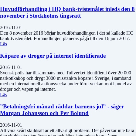
Huvudförhandling i HQ bank-tvistemålet inleds den 8
november i Stockholms tingsrätt
2016-11-01
Den 8 november 2016 börjar huvudförhandlingen i det så kallade HQ
bank-tvistemålet. Förhandlingen planeras pågå till den 16 juni 2017.
Läs
Köpare av droger på internet identifierade
2016-11-01
Svensk polis har tillsammans med Tullverket identifierat över 20 000
narkotikaköp och drygt 3000 misstänkta köpare i Sverige, i samband
med en internationell aktionsvecka under förra veckan mot handel av
droger och vapen på internet.
Läs
”Betalningsfri månad räddar barnens jul” - säger
Morgan Johansson och Per Bolund
2016-11-01
Att vara svårt skuldsatt är ett allvarligt problem. Det påverkar inte bara
den skuldsatta utan även nära och kära, inte minst barn. Även