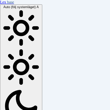
Lex
base
Auto (följ systemläget)
A