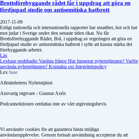
Brottsförebyggande rådet får i uppdrag att göra en
fördjupad studie om antisemitiska hatbrott
2017-11-09
Enligt nationella och internationella rapporter har utsatthet, hot och hat
mot judar i Sverige under den senaste tiden ökat. Nu får
Brottsförebyggande Rådet, Brå, i uppdrag av regeringen att göra en
fördjupad studie av antisemitiska hatbrott i syfte att kunna stärka det
förebyggande arbetet.
Läs
Lexbase poddradio
Vanliga frågor
Hur fungerar nyhetstjänsten?
Varför
använda nyhetstjänsten?
Kontakta oss
Integritetspolicy
Lex
base
Allmänhetens Nyhetstjänst
Ansvarig utgivare - Gunnar Axén
Podcastsektionen omfattas inte av vårt utgivningsbevis
Vi använder cookies för att garantera bästa möjliga
användarupplevelse. Genom fortsatt användning accepterar du att