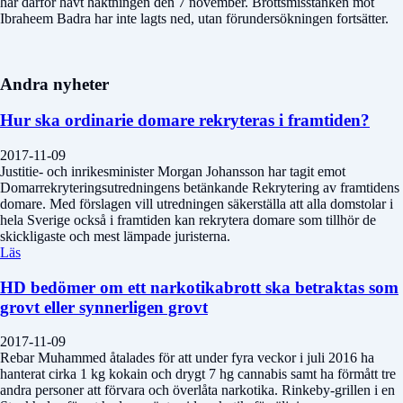
har därför hävt häktningen den 7 november. Brottsmisstanken mot
Ibraheem Badra har inte lagts ned, utan förundersökningen fortsätter.
Andra nyheter
Hur ska ordinarie domare rekryteras i framtiden?
2017-11-09
Justitie- och inrikesminister Morgan Johansson har tagit emot
Domarrekryteringsutredningens betänkande Rekrytering av framtidens
domare. Med förslagen vill utredningen säkerställa att alla domstolar i
hela Sverige också i framtiden kan rekrytera domare som tillhör de
skickligaste och mest lämpade juristerna.
Läs
HD bedömer om ett narkotikabrott ska betraktas som
grovt eller synnerligen grovt
2017-11-09
Rebar Muhammed åtalades för att under fyra veckor i juli 2016 ha
hanterat cirka 1 kg kokain och drygt 7 hg cannabis samt ha förmått tre
andra personer att förvara och överlåta narkotika. Rinkeby-grillen i en