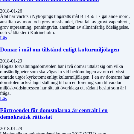
2018-01-26
Åtal har väckts i Nyköpings tingsrätts mål B 1456-17 gällande mord,
anstiftan av mord och grov misshandel, flera fall av grovt vapenbrott,
grov utpressning, penningtvätt, anstiftan av allmänfarlig ödeläggelse,
och våldtäkter i Katrineholm.
Läs
Domar i mål om tillstånd enligt kulturmiljölagen
2018-01-29
Högsta förvaltningsdomstolen har i två domar uttalat sig om vilka
omständigheter som ska vägas in vid bedömningen av om ett visst
område utgör kyrkotomt enligt kulturmiljölagen. I en av domarna har
domstolen också tagit ställning till om en förening som tillvaratar
miljöskyddsintressen har rätt att överklaga ett sådant beslut som är i
fråga.
Läs
Förtroendet för domstolarna är centralt i en
demokratisk rättsstat
2018-01-29
I Nationella trygghetsundersökningen 2017 (NTU), som