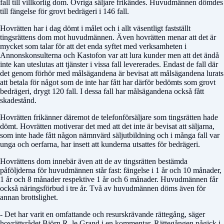
fall till villkorlig dom. Övriga säljare frikändes. Huvudmännen dömdes
till fängelse för grovt bedrägeri i 146 fall.
Hovrätten har i dag dömt i målet och i allt väsentligt fastställt
tingsrättens dom mot huvudmännen. Även hovrätten menar att det är
mycket som talar för att det enda syftet med verksamheten i
Annonskonsulterna och Kastofon var att lura kunder men att det ändå
inte kan uteslutas att tjänster i vissa fall levererades. Endast de fall där
det genom förhör med målsägandena är bevisat att målsägandena lurats
att betala för något som de inte har fått har därför bedömts som grovt
bedrägeri, drygt 120 fall. I dessa fall har målsägandena också fått
skadestånd.
Hovrätten frikänner däremot de telefonförsäljare som tingsrätten hade
dömt. Hovrätten motiverar det med att det inte är bevisat att säljarna,
som inte hade fått någon nämnvärd säljutbildning och i många fall var
unga och oerfarna, har insett att kunderna utsattes för bedrägeri.
Hovrättens dom innebär även att de av tingsrätten bestämda
påföljderna för huvudmännen står fast: fängelse i 1 år och 10 månader,
1 år och 8 månader respektive 1 år och 6 månader. Huvudmännen får
också näringsförbud i tre år. Två av huvudmännen döms även för
annan brottslighet.
- Det har varit en omfattande och resurskrävande rättegång, säger
hovrättsrådet Björn R. le Grand i en kommentar. Rättegången pågick i