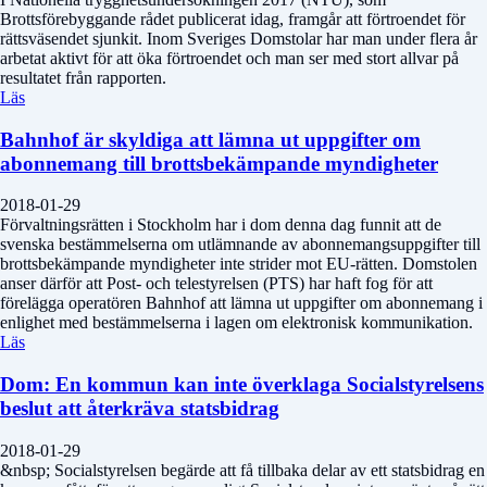
Brottsförebyggande rådet publicerat idag, framgår att förtroendet för
rättsväsendet sjunkit. Inom Sveriges Domstolar har man under flera år
arbetat aktivt för att öka förtroendet och man ser med stort allvar på
resultatet från rapporten.
Läs
Bahnhof är skyldiga att lämna ut uppgifter om
abonnemang till brottsbekämpande myndigheter
2018-01-29
Förvaltningsrätten i Stockholm har i dom denna dag funnit att de
svenska bestämmelserna om utlämnande av abonnemangsuppgifter till
brottsbekämpande myndigheter inte strider mot EU-rätten. Domstolen
anser därför att Post- och telestyrelsen (PTS) har haft fog för att
förelägga operatören Bahnhof att lämna ut uppgifter om abonnemang i
enlighet med bestämmelserna i lagen om elektronisk kommunikation.
Läs
Dom: En kommun kan inte överklaga Socialstyrelsens
beslut att återkräva statsbidrag
2018-01-29
&nbsp; Socialstyrelsen begärde att få tillbaka delar av ett statsbidrag en