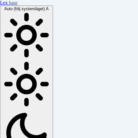
Lex
base
Auto (följ systemläget)
A