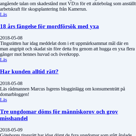
angående talan om skadestånd mot VD:n för ett aktiebolag som anställt
arbetskraft för skogsplantering från Kamerun.
Läs
18 års fängelse för mordförsök med yxa
2018-05-08
Tingsrätten har idag meddelat dom i ett uppmärksammat mål där en
man angripit och skadat sin före detta fru genom att hugga en yxa flera
gånger mot hennes huvud och överkropp.
Läs
Har kunden alltid rätt?
2018-05-08
Läs rådmannen Marcus Isgrens blogginlägg om konsumenträtt på
domarbloggen!
Läs
Tre ungdomar döms för människorov och grov
misshandel
2018-05-09
Göteborgs tingsrätt har idag dömt de fyra ungdomar som stått åtalade