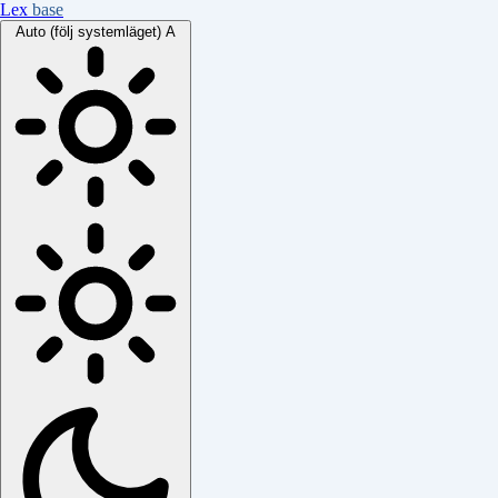
Lex
base
Auto (följ systemläget)
A