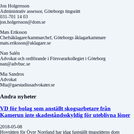
Jon Holgersson
Administrativ assessor, Göteborgs tingsrätt
031-701 14 03
jon.holgersson@dom.se
Mats Eriksson
Chefsåklagare/kammarchef, Göteborgs åklagarkammare
mats.eriksson@aklagare.se
Nan Salén
Advokat och ordförande i Försvararkollegiet i Göteborg
nan@advbuc.se
Mia Sandros
Advokat
Mia@gaestadiusadvokater.se
Andra nyheter
VD för bolag som anställt skogsarbetare från
Kamerun inte skadeståndsskyldig för uteblivna löner
2018-05-08
Hovrätten för Övre Norrland har idag fastställt tingsrättens dom