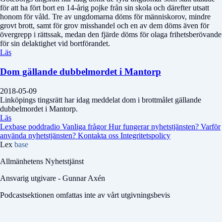
för att ha fört bort en 14-årig pojke från sin skola och därefter utsatt
honom för våld. Tre av ungdomarna döms för människorov, mindre
grovt brott, samt för grov misshandel och en av dem döms även för
övergrepp i rättssak, medan den fjärde döms för olaga frihetsberövande
för sin delaktighet vid bortförandet.
Läs
Dom gällande dubbelmordet i Mantorp
2018-05-09
Linköpings tingsrätt har idag meddelat dom i brottmålet gällande
dubbelmordet i Mantorp.
Läs
Lexbase poddradio
Vanliga frågor
Hur fungerar nyhetstjänsten?
Varför
använda nyhetstjänsten?
Kontakta oss
Integritetspolicy
Lex
base
Allmänhetens Nyhetstjänst
Ansvarig utgivare - Gunnar Axén
Podcastsektionen omfattas inte av vårt utgivningsbevis