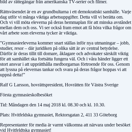
bild av rättegångar från amerikanska TV-serier och filmer.
Rättsväsendet är en av grundbultarna i ett demokratiskt samhälle. Varje
dag utför vi många viktiga arbetsuppgifter. Detta vill vi berätta om.
Och vi vill möta eleverna på deras hemmaplan för att minska avståndet
mellan dem och oss. Vi ser också fram emot att få höra vilka frågor om
vårt arbete som eleverna tycker är viktiga.
”Gymnasieeleverna kommer snart ställas inför nya utmaningar – jobb,
studier, resor – där juridiken på olika sätt är av central betydelse.
Därför är deras tillit till domare, åklagare och advokater särskilt viktig
för att samhället ska fortsätta fungera väl. Och i våra händer ligger ett
stort ansvar i att upprätthålla medborgarnas förtroende för oss. Genom
att lyssna på elevernas tankar och svara på deras frågor hoppas vi att
uppnå detta!”
Ralf G Larsson, hovrättspresident, Hovrätten för Västra Sverige
Första gymnasieskolbesöket
Tid: Måndagen den 14 maj 2018 kl. 08.30 och kl. 10.30.
Plats: Hvitfeldska gymnasiet, Rektorsgatan 2, 411 33 Göteborg
Representanter för media är varmt välkomna att närvara under besöket
vid Hvitfeldtska gymnasiet!