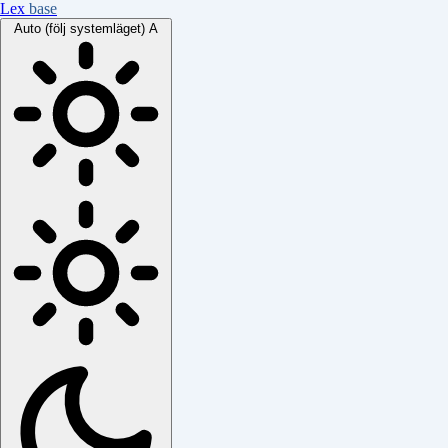
Lex
base
Auto (följ systemläget)
A