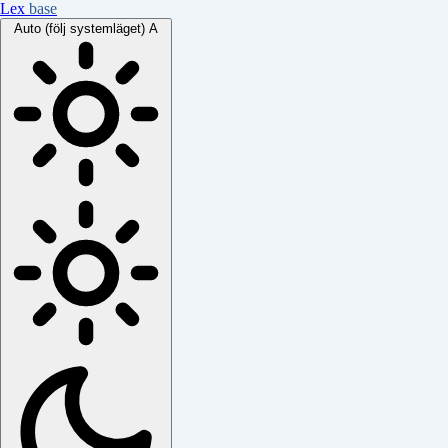
Lex
base
Auto (följ systemläget)
A