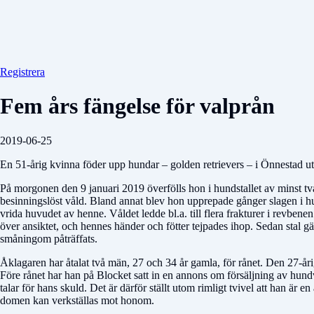
Registrera
Fem års fängelse för valprån
2019-06-25
En 51-årig kvinna föder upp hundar – golden retrievers – i Önnestad uta
På morgonen den 9 januari 2019 överfölls hon i hundstallet av minst tv
besinningslöst våld. Bland annat blev hon upprepade gånger slagen i hu
vrida huvudet av henne. Våldet ledde bl.a. till flera frakturer i revb
över ansiktet, och hennes händer och fötter tejpades ihop. Sedan stal
småningom påträffats.
Åklagaren har åtalat två män, 27 och 34 år gamla, för rånet. Den 27-årig
Före rånet har han på Blocket satt in en annons om försäljning av hundva
talar för hans skuld. Det är därför ställt utom rimligt tvivel att han är 
domen kan verkställas mot honom.