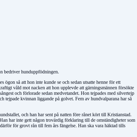
 hon bedriver hunduppfödningen.
s ögon så att hon inte kunde se och sedan utsatte henne för ett
 kraftigt våld mot nacken att hon upplevde att gärningsmännen försökte
ödsångest och förlorade sedan medvetandet. Hon tejpades med silvertejp
och tejpade kvinnan liggande på golvet. Fem av hundvalparana har så
stallet, och han har sent på natten före rånet kört till Kristianstad.
 Han har inte gett någon trovärdig förklaring till de omständigheter som
därför för grovt rån till fem års fängelse. Han ska vara häktad tills