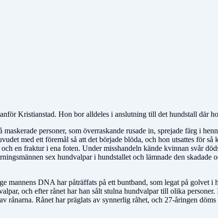
nför Kristianstad. Hon bor alldeles i anslutning till det hundstall där
å maskerade personer, som överraskande rusade in, sprejade färg i henne
vudet med ett föremål så att det började blöda, och hon utsattes för så
enen och en fraktur i ena foten. Under misshandeln kände kvinnan svår d
 gärningsmännen sex hundvalpar i hundstallet och lämnade den skadade 
e mannens DNA har påträffats på ett buntband, som legat på golvet i hund
lpar, och efter rånet har han sålt stulna hundvalpar till olika personer.
en av rånarna. Rånet har präglats av synnerlig råhet, och 27-åringen döms 