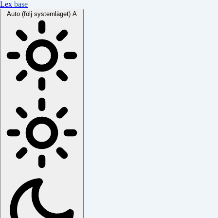
Lex
base
Auto (följ systemläget)
A