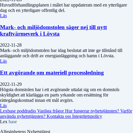
Huvudförhandlingsplanen i målet har uppdaterats med en ytterligare
dag och en ytterligare offentlig del.
Läs
Mark- och miljödomstolen säger nej till nytt
kraftvärmeverk i Lövsta
2022-11-28
Mark- och miljödomstolen har idag beslutat att inte ge tillstånd till
anläggande och drift av energianläggning och hamn i Lövsta.
Läs
Ett avgörande om materiell processledning
2022-11-29
Högsta domstolen har i ett avgörande uttalat sig om en domstols
skyldighet att klarlägga en parts yrkande om ersättning för
rättegångskostnad innan ett mål avgörs.
Läs
Lexbase poddradio
Vanliga frågor
Hur fungerar nyhetstjänsten?
Varför
använda nyhetstjänsten?
Kontakta oss
Integritetspolicy
Lex
base
Allmänhetens Nyhetstjänst